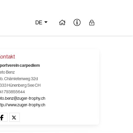
DE
ontakt
portverein carpediem
eto Benz
b. Chämletenweg 32d
333 Hünenberg See CH
41 793855644
eto.benz@zuger-trophy.ch
ttp://www.zuger-trophy.ch