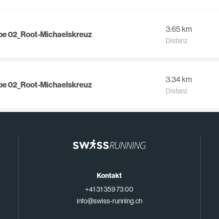
3.65 km
ppe 02_Root-Michaelskreuz
Distanz
3.34 km
ppe 02_Root-Michaelskreuz
Distanz
Kontakt
+41 31 359 73 00
info@swiss-running.ch