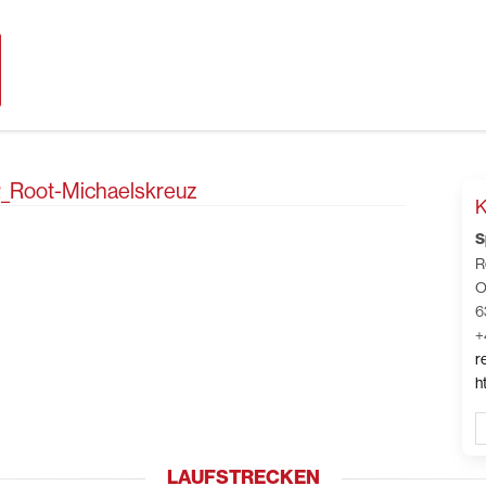
02_Root-Michaelskreuz
K
S
R
O
6
+
r
h
LAUFSTRECKEN