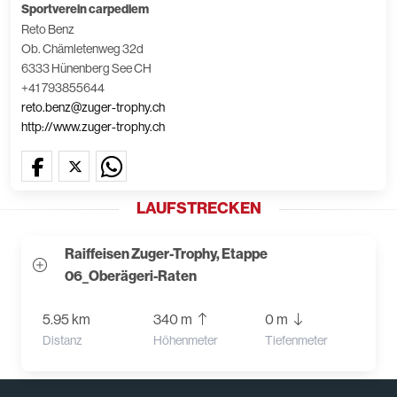
Sportverein carpediem
Reto Benz
Ob. Chämletenweg 32d
6333 Hünenberg See CH
+41 793855644
reto.benz@zuger-trophy.ch
http://www.zuger-trophy.ch
LAUFSTRECKEN
Raiffeisen Zuger-Trophy, Etappe
06_Oberägeri-Raten
5.95 km
340 m
0 m
Distanz
Höhenmeter
Tiefenmeter