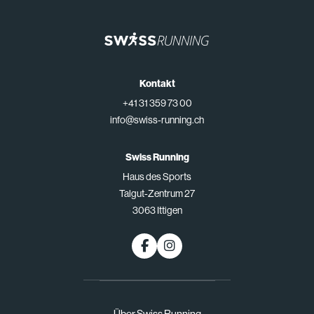
Kontakt
+41 31 359 73 00
info@swiss-running.ch
Swiss Running
Haus des Sports
Talgut-Zentrum 27
3063 Ittigen
Über Swiss Running