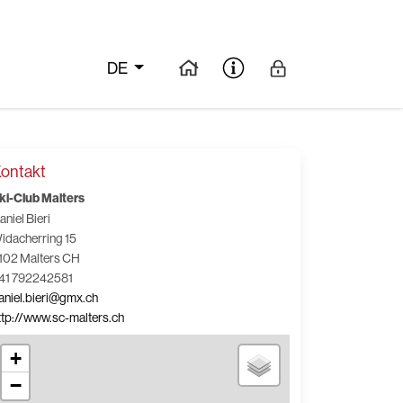
DE
ontakt
ki-Club Malters
aniel Bieri
idacherring 15
102 Malters CH
41 792242581
aniel.bieri@gmx.ch
ttp://www.sc-malters.ch
+
−