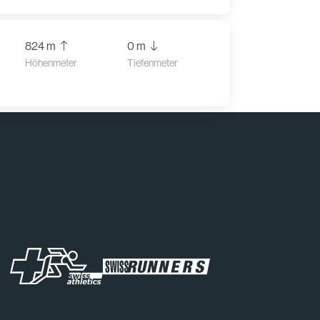
824 m
0 m
Höhenmeter
Tiefenmeter