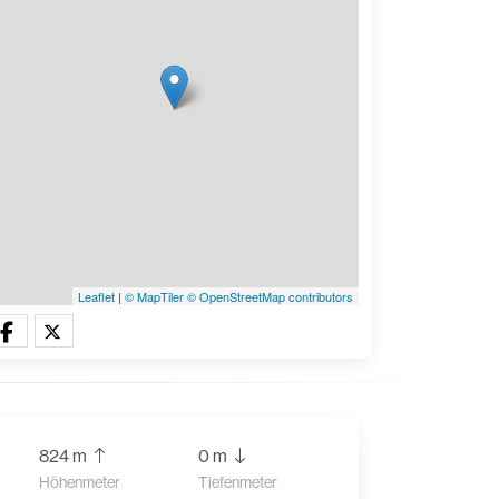
Leaflet
|
© MapTiler
© OpenStreetMap contributors
824 m
0 m
Höhenmeter
Tiefenmeter