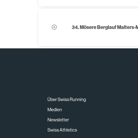
34. Mösere Berglauf Malters-
Über Swiss Running
Medien
Newsletter
Swiss Athletics