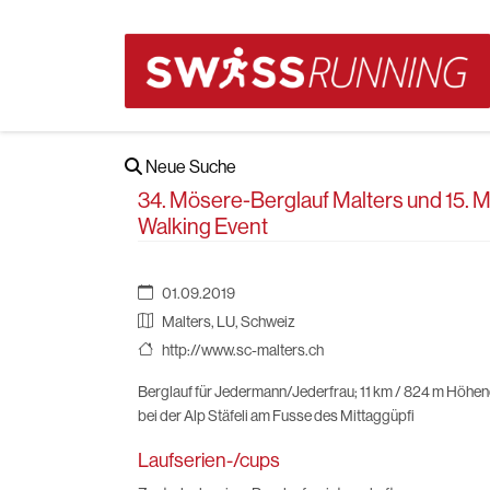
Neue Suche
34. Mösere-Berglauf Malters und 15. 
Walking Event
01.09.2019
Malters, LU, Schweiz
http://www.sc-malters.ch
Berglauf für Jedermann/Jederfrau; 11 km / 824 m Höhend
bei der Alp Stäfeli am Fusse des Mittaggüpfi
Laufserien-/cups