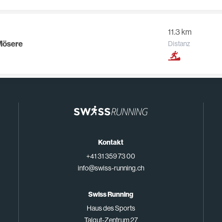
11.3 km
Mösere
Distanz
Kontakt
+41 31 359 73 00
info@swiss-running.ch
Swiss Running
Haus des Sports
Talgut-Zentrum 27