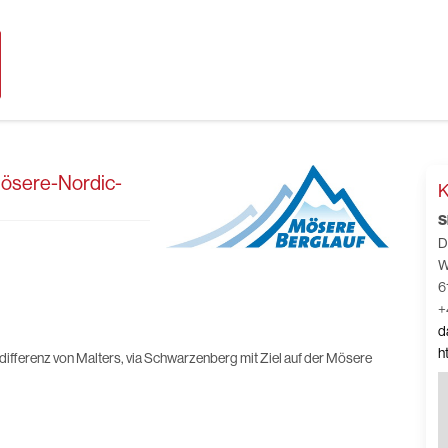
Mösere-Nordic-
K
S
D
W
6
+
d
h
ifferenz von Malters, via Schwarzenberg mit Ziel auf der Mösere