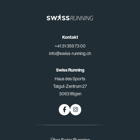
Kontakt
+41 31 359 73 00
info@swiss-running.ch
Swiss Running
Haus des Sports
Talgut-Zentrum 27
3063 Ittigen
Über Swiss Running