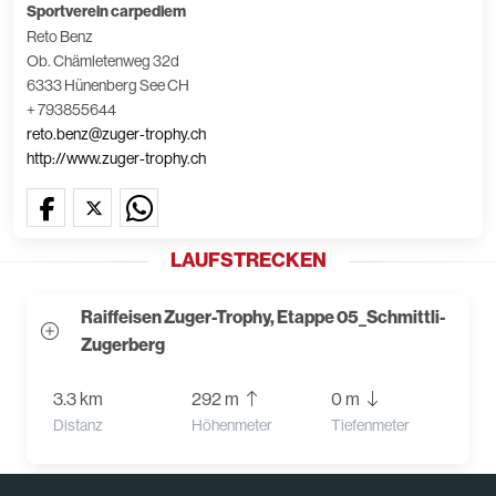
Sportverein carpediem
Reto Benz
Ob. Chämletenweg 32d
6333 Hünenberg See CH
+ 793855644
reto.benz@zuger-trophy.ch
http://www.zuger-trophy.ch
LAUFSTRECKEN
Raiffeisen Zuger-Trophy, Etappe 05_Schmittli-
Zugerberg
3.3 km
292 m
0 m
Distanz
Höhenmeter
Tiefenmeter