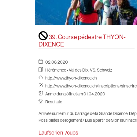
39. Course pédestre THYON-
DIXENCE
02.08.2020
Hérémence - Val des Dix, VS, Schweiz
http://www.thyon-dixence.ch
http://www.thyon-dixence.ch/inscriptions/sinscrire
Anmeldung öffnet am 01.04.2020
Resultate
Arrivée sur le mur du barrage de la Grande Dixence. Dép
Possibilités de logement / Bus à partir de Sion (sur inscr
Laufserien-/cups