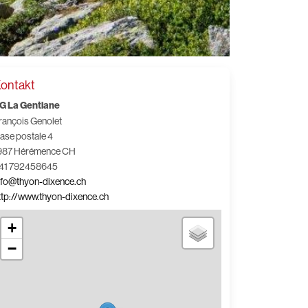
ontakt
G La Gentiane
rançois Genolet
ase postale 4
987 Hérémence CH
41 792458645
nfo@thyon-dixence.ch
ttp://www.thyon-dixence.ch
+
−