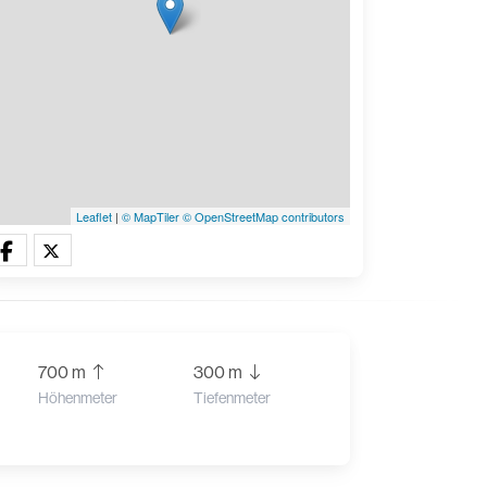
Leaflet
|
© MapTiler
© OpenStreetMap contributors
700 m
300 m
Höhenmeter
Tiefenmeter