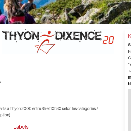
K
S
F
C
1
+
i
/
h
arts à Thyon 2000 entre 8h et 10h30 selon les catégories /
iption)
Labels