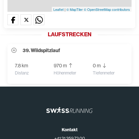
Leaflet
|
© MapTiler
© OpenStreetMap contributors
LAUFSTRECKEN
39. Wildspitzlauf
7.8 km
970 m
0 m
Distanz
Höhenmeter
Tiefenmeter
Kontakt
+41 31 359 73 00