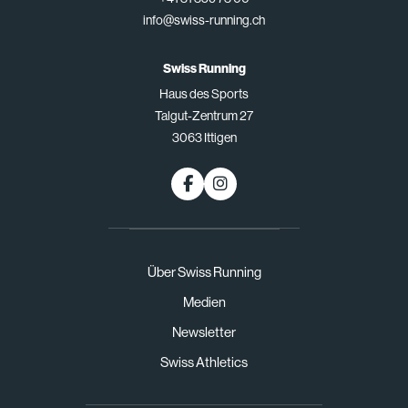
info@swiss-running.ch
Swiss Running
Haus des Sports
Talgut-Zentrum 27
3063 Ittigen
Über Swiss Running
Medien
Newsletter
Swiss Athletics