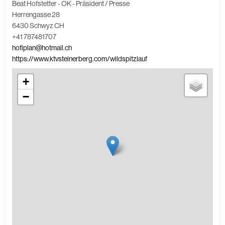
Beat Hofstetter - OK - Präsident / Presse
Herrengasse 28
6430 Schwyz CH
+41 787481707
hofiplan@hotmail.ch
https://www.ktvsteinerberg.com/wildspitzlauf
+
−