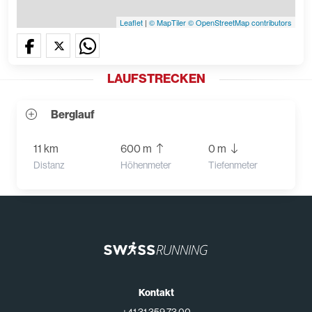
Leaflet
|
© MapTiler
© OpenStreetMap contributors
LAUFSTRECKEN
Berglauf
11 km
600 m
0 m
Distanz
Höhenmeter
Tiefenmeter
Kontakt