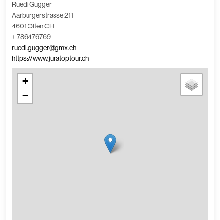
Ruedi Gugger
Aarburgerstrasse 211
4601 Olten CH
+ 786476769
ruedi.gugger@gmx.ch
https://www.juratoptour.ch
+
−