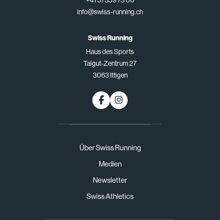
+41 31 359 73 00
info@swiss-running.ch
Swiss Running
Haus des Sports
Talgut-Zentrum 27
3063 Ittigen
Über Swiss Running
Medien
Newsletter
Swiss Athletics