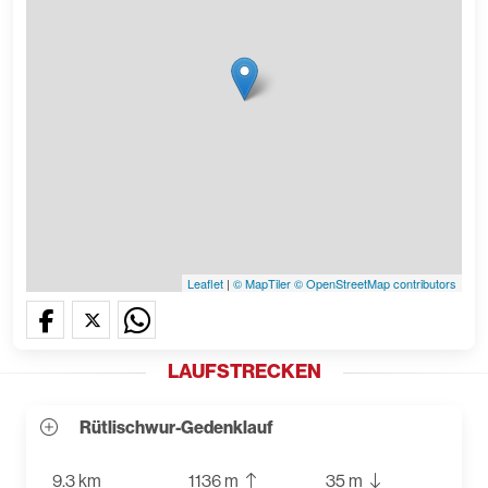
Leaflet
|
© MapTiler
© OpenStreetMap contributors
LAUFSTRECKEN
Rütlischwur-Gedenklauf
9.3 km
1136 m
35 m