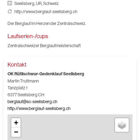
Seelisberg, UR, Schweiz
http://www.berglauf-seelisberg.ch
Der Berglauf im Herzen der Zentralschweiz.
Laufserien-/cups
Zentralschweizer Berglaufmeisterschaft
Kontakt
OK Rütlischwur-Gedenklauf Seelisberg
Martin Truttmann
Tanzplatz 1
6377 Seelisberg CH
berglauf@sc-seelisberg.ch
http://www.berglauf-seelisberg.ch
+
−