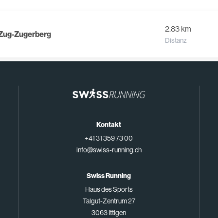
2.83 km
_Zug-Zugerberg
Distanz
Kontakt
+41 31 359 73 00
info@swiss-running.ch
Swiss Running
Haus des Sports
Talgut-Zentrum 27
3063 Ittigen