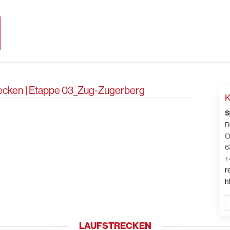
recken | Etappe 03_Zug-Zugerberg
K
S
R
O
6
+
r
h
LAUFSTRECKEN