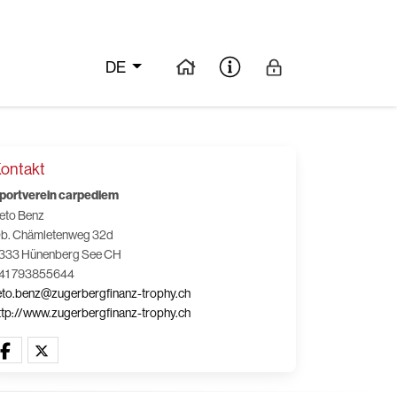
DE
ontakt
portverein carpediem
eto Benz
b. Chämletenweg 32d
333 Hünenberg See CH
41 793855644
eto.benz@zugerbergfinanz-trophy.ch
ttp://www.zugerbergfinanz-trophy.ch