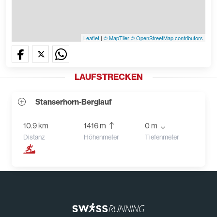
Leaflet
|
© MapTiler
© OpenStreetMap contributors
LAUFSTRECKEN
Stanserhorn-Berglauf
10.9 km
1416 m
0 m
Distanz
Höhenmeter
Tiefenmeter