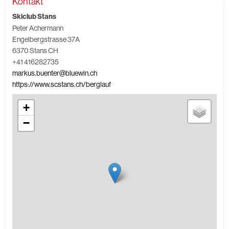
Kontakt
Skiclub Stans
Peter Achermann
Engelbergstrasse 37A
6370 Stans CH
+41 416282735
markus.buenter@bluewin.ch
https://www.scstans.ch/berglauf
+
−