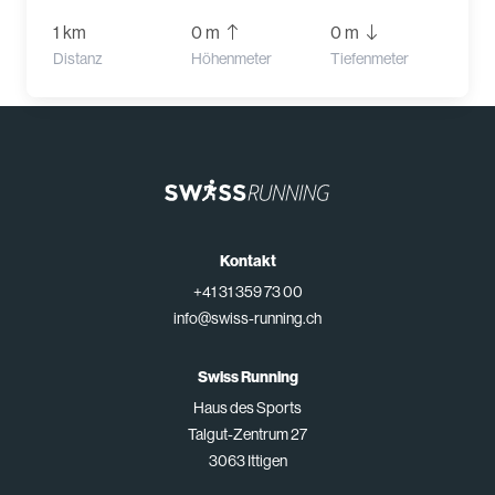
1 km
0 m
0 m
Distanz
Höhenmeter
Tiefenmeter
Kontakt
+41 31 359 73 00
info@swiss-running.ch
Swiss Running
Haus des Sports
Talgut-Zentrum 27
3063 Ittigen