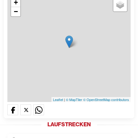
+
−
Leaflet
|
© MapTiler
© OpenStreetMap contributors
LAUFSTRECKEN