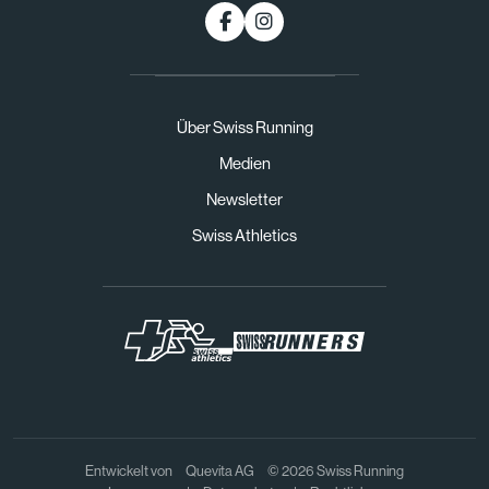
Über Swiss Running
Medien
Newsletter
Swiss Athletics
Entwickelt von
Quevita AG
© 2026 Swiss Running