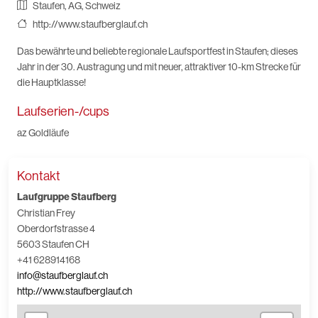
Staufen, AG, Schweiz
http://www.staufberglauf.ch
Das bewährte und beliebte regionale Laufsportfest in Staufen; dieses
Jahr in der 30. Austragung und mit neuer, attraktiver 10-km Strecke für
die Hauptklasse!
Laufserien-/cups
az Goldläufe
Kontakt
Laufgruppe Staufberg
Christian Frey
Oberdorfstrasse 4
5603 Staufen CH
+41 628914168
info@staufberglauf.ch
http://www.staufberglauf.ch