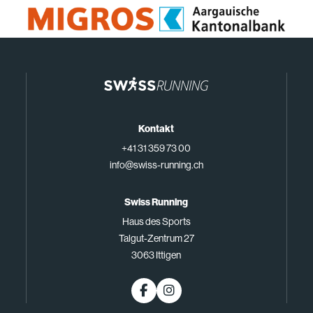
Kontakt
+41 31 359 73 00
info@swiss-running.ch
Swiss Running
Haus des Sports
Talgut-Zentrum 27
3063 Ittigen