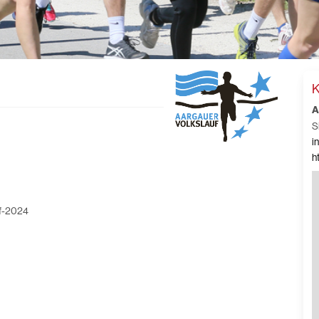
K
A
S
i
h
uf-2024