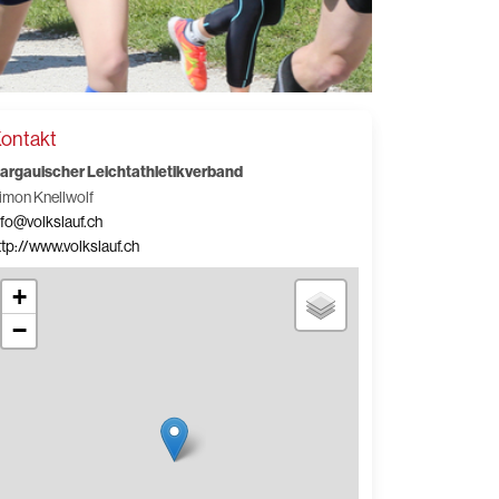
ontakt
argauischer Leichtathletikverband
imon Knellwolf
nfo@volkslauf.ch
ttp://www.volkslauf.ch
+
−