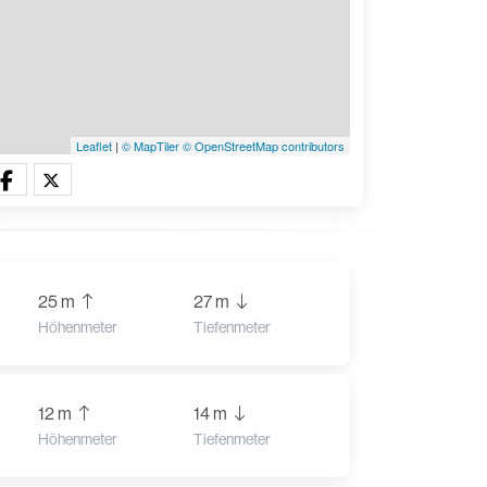
Leaflet
|
© MapTiler
© OpenStreetMap contributors
25 m
27 m
Höhenmeter
Tiefenmeter
12 m
14 m
Höhenmeter
Tiefenmeter