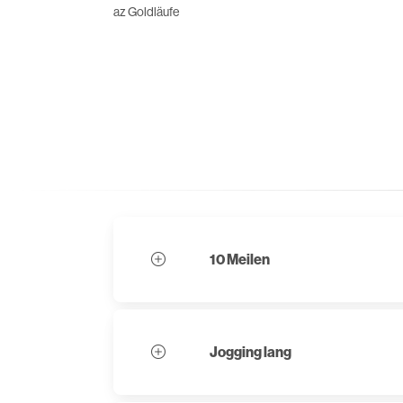
az Goldläufe
10 Meilen
Jogging lang