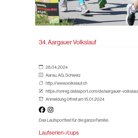
34. Aargauer Volkslauf
28.04.2024
Aarau, AG, Schweiz
http://www.volkslauf.ch
https://onreg.datasport.com/de/aargauer-volksla
Anmeldung öffnet am 15.01.2024
Das Laufsportfest für die ganze Familie.
Laufserien-/cups