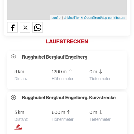
Leaflet
|
© MapTiler
© OpenStreetMap contributors
LAUFSTRECKEN
Rugghubel Berglauf Engelberg
9 km
1290 m
0 m
Distanz
Höhenmeter
Tiefenmeter
Rugghubel Berglauf Engelberg, Kurzstrecke
5 km
600 m
0 m
Distanz
Höhenmeter
Tiefenmeter