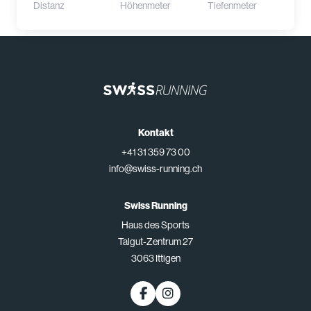
Distanz
Höhenmeter
Tiefenmeter
Kontakt
+41 31 359 73 00
info@swiss-running.ch
Swiss Running
Haus des Sports
Talgut-Zentrum 27
3063 Ittigen