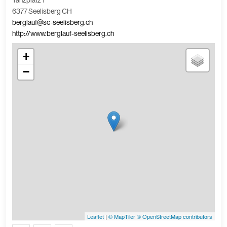
Tanzplatz 1
6377 Seelisberg CH
berglauf@sc-seelisberg.ch
http://www.berglauf-seelisberg.ch
+
−
Leaflet
|
© MapTiler
© OpenStreetMap contributors