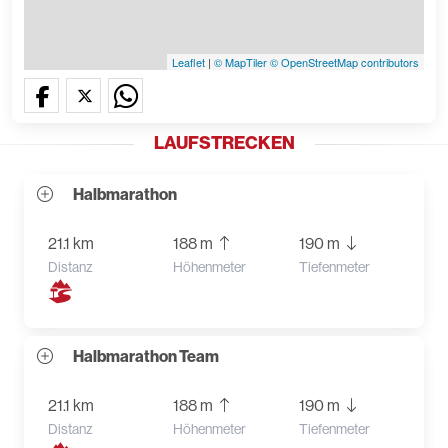
Leaflet
|
© MapTiler
© OpenStreetMap contributors
LAUFSTRECKEN
Halbmarathon
21.1 km
188 m
190 m
Distanz
Höhenmeter
Tiefenmeter
Halbmarathon Team
21.1 km
188 m
190 m
Distanz
Höhenmeter
Tiefenmeter