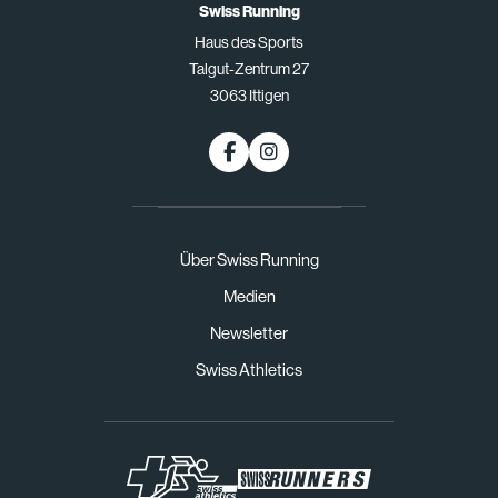
Swiss Running
Haus des Sports
Talgut-Zentrum 27
3063 Ittigen
Über Swiss Running
Medien
Newsletter
Swiss Athletics