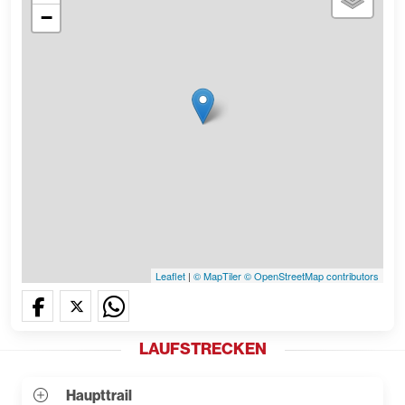
−
Leaflet
|
© MapTiler
© OpenStreetMap contributors
LAUFSTRECKEN
Haupttrail