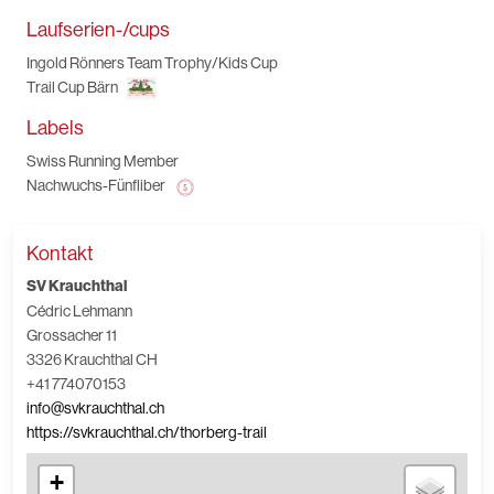
Laufserien-/cups
Ingold Rönners Team Trophy/Kids Cup
Trail Cup Bärn
Labels
Swiss Running Member
Nachwuchs-Fünfliber
Kontakt
SV Krauchthal
Cédric Lehmann
Grossacher 11
3326 Krauchthal CH
+41 774070153
info@svkrauchthal.ch
https://svkrauchthal.ch/thorberg-trail
+