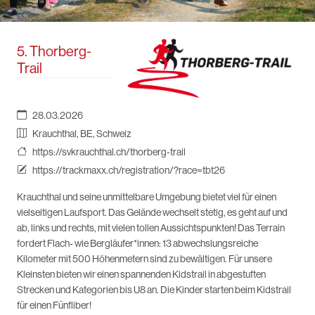
5. Thorberg-
Trail
28.03.2026
Krauchthal, BE, Schweiz
https://svkrauchthal.ch/thorberg-trail
https://trackmaxx.ch/registration/?race=tbt26
Krauchthal und seine unmittelbare Umgebung bietet viel für einen
vielseitigen Laufsport. Das Gelände wechselt stetig, es geht auf und
ab, links und rechts, mit vielen tollen Aussichtspunkten! Das Terrain
fordert Flach- wie Bergläufer*innen: 13 abwechslungsreiche
Kilometer mit 500 Höhenmetern sind zu bewältigen. Für unsere
Kleinsten bieten wir einen spannenden Kidstrail in abgestuften
Strecken und Kategorien bis U8 an. Die Kinder starten beim Kidstrail
für einen Fünfliber!