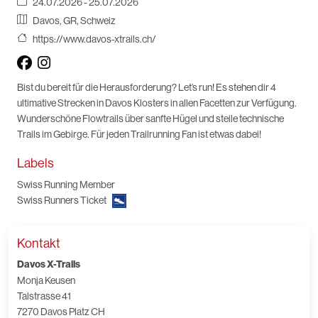
24.07.2026 - 25.07.2026
Davos, GR, Schweiz
https://www.davos-xtrails.ch/
Bist du bereit für die Herausforderung? Let’s run! Es stehen dir 4
ultimative Strecken in Davos Klosters in allen Facetten zur Verfügung.
Wunderschöne Flowtrails über sanfte Hügel und steile technische
Trails im Gebirge. Für jeden Trailrunning Fan ist etwas dabei!
Labels
Swiss Running Member
Swiss Runners Ticket
Kontakt
Davos X-Trails
Monja Keusen
Talstrasse 41
7270 Davos Platz CH