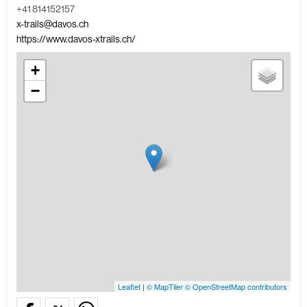
+41 814152157
x-trails@davos.ch
https://www.davos-xtrails.ch/
+
−
Leaflet
|
© MapTiler
© OpenStreetMap contributors