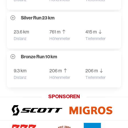
Silver Run 23 km
23.6 km
761 m
415 m
Distanz
Höhenmeter
Tiefenmeter
Bronze Run 10 km
9.3 km
206 m
206 m
Distanz
Höhenmeter
Tiefenmeter
SPONSOREN