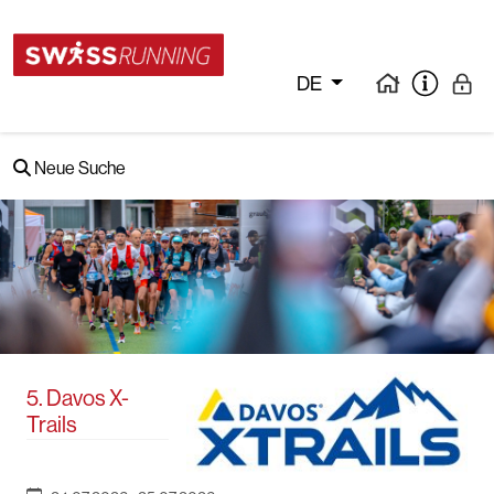
DE
Neue Suche
5. Davos X-
Trails