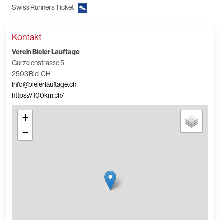
Swiss Runners Ticket
Kontakt
Verein Bieler Lauftage
Gurzelenstrasse 5
2503 Biel CH
info@bielerlauftage.ch
https://100km.ch/
+
−