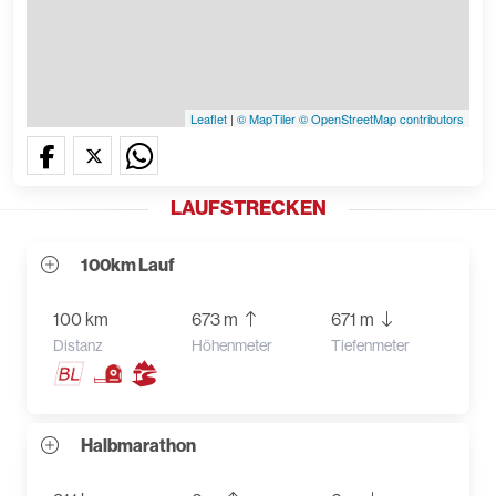
Leaflet
|
© MapTiler
© OpenStreetMap contributors
LAUFSTRECKEN
100km Lauf
100 km
673 m
671 m
Distanz
Höhenmeter
Tiefenmeter
Halbmarathon