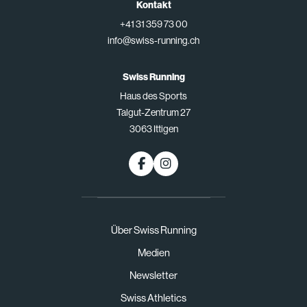
Kontakt
+41 31 359 73 00
info@swiss-running.ch
Swiss Running
Haus des Sports
Talgut-Zentrum 27
3063 Ittigen
Über Swiss Running
Medien
Newsletter
Swiss Athletics