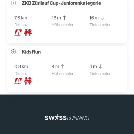
ZKB Zürilauf Cup - Juniorenkategorie
7.6 km
16 m
16 m
Distanz
Höhenmeter
Tiefenmeter
Kids Run
0.8 km
4 m
4 m
Distanz
Höhenmeter
Tiefenmeter