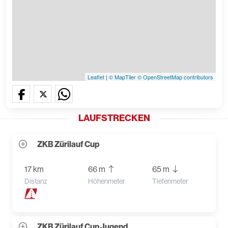
Leaflet
|
© MapTiler
© OpenStreetMap contributors
LAUFSTRECKEN
ZKB Zürilauf Cup
17 km
66 m
65 m
Distanz
Höhenmeter
Tiefenmeter
ZKB Zürilauf Cup Jugend