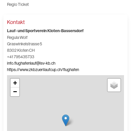
Regio Ticket
Kontakt
Lauf- und Sportverein Kloten-Bassersdorf
Regula Wolf
Graswinkelstrasse 5
8302 Kloten CH
+41 795435733
info.flughafenlauf@lsv-kb.ch
https://www.zkbzuerilaufcup.ch/flughafen
+
−