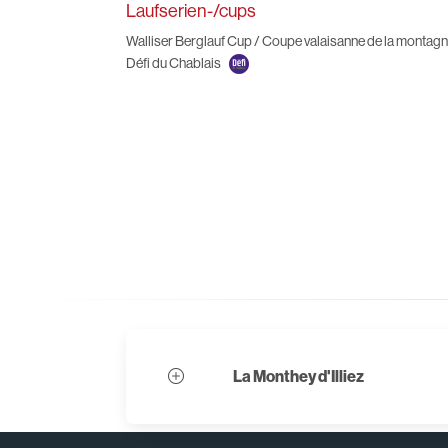
Laufserien-/cups
Walliser Berglauf Cup / Coupe valaisanne de la montag
Défi du Chablais
La Monthey d'Illiez