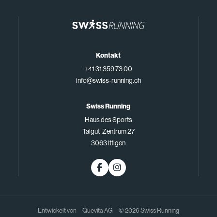
Kontakt
+41 31 359 73 00
info@swiss-running.ch
Swiss Running
Haus des Sports
Talgut-Zentrum 27
3063 Ittigen
Entwickelt von
Quevita AG
© 2026 Swiss Running