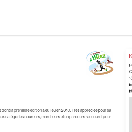
K
P
C
1
i
h
dont la première édition a eu lieu en 2010. Très appréciée pour sa
ce aux catégories coureurs, marcheurs et un parcours raccourci pour