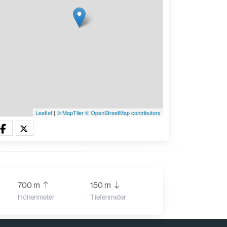
Leaflet
|
© MapTiler
© OpenStreetMap contributors
700 m
150 m
Höhenmeter
Tiefenmeter