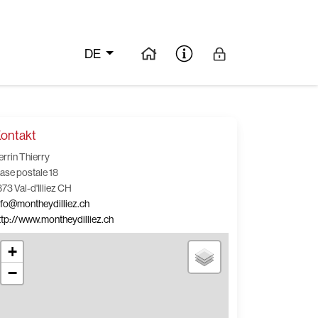
DE
ontakt
errin Thierry
ase postale 18
873 Val-d'Illiez CH
nfo@montheydilliez.ch
ttp://www.montheydilliez.ch
+
−