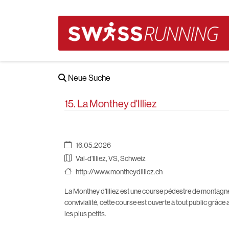
Neue Suche
15. La Monthey d'Illiez
16.05.2026
Val-d'Illiez, VS, Schweiz
http://www.montheydilliez.ch
La Monthey d'Illiez est une course pédestre de montagne 
convivialité, cette course est ouverte à tout public grâ
les plus petits.