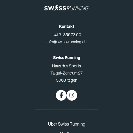
Kontakt
+41 31 359 73 00
info@swiss-running.ch
Swiss Running
Haus des Sports
Talgut-Zentrum 27
3063 Ittigen
Über Swiss Running