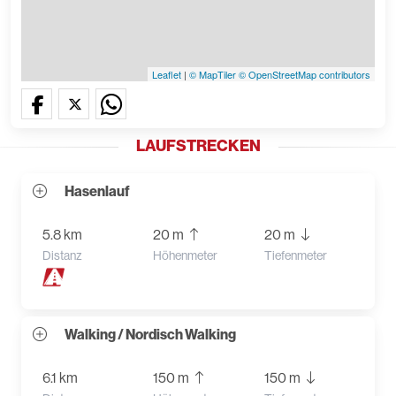
Leaflet
|
© MapTiler
© OpenStreetMap contributors
LAUFSTRECKEN
Hasenlauf
5.8 km
20 m
20 m
Distanz
Höhenmeter
Tiefenmeter
Walking / Nordisch Walking
6.1 km
150 m
150 m