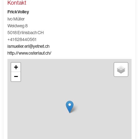
Kontakt
FrickVolley
Ivo Müller
Weidweg 8
5018 Erlinsbach CH
+41 628440561
ismueller.erl@yetnet.ch
http://www.osterlauf.ch/
+
−