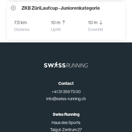
ZKB ZüriLaufcup - Juniorenkategorie
7.5 km
10 m
10 m
Distance
Uphill
Downhill
Contact
+41 31 359 73 00
info@swiss-running.ch
Swiss Running
Haus des Sports
Talgut-Zentrum 27