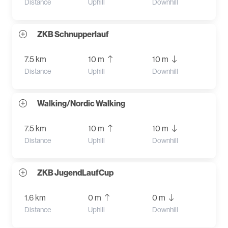
Distance
Uphill
Downhill
ZKB Schnupperlauf
7.5 km
10 m
10 m
Distance
Uphill
Downhill
Walking/Nordic Walking
7.5 km
10 m
10 m
Distance
Uphill
Downhill
ZKB JugendLaufCup
1.6 km
0 m
0 m
Distance
Uphill
Downhill