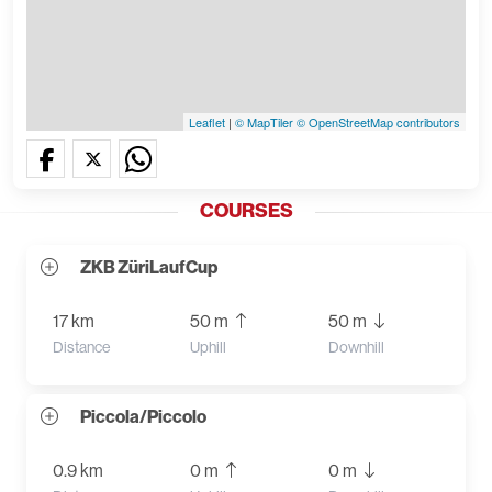
Leaflet
|
© MapTiler
© OpenStreetMap contributors
COURSES
ZKB ZüriLaufCup
17 km
50 m
50 m
Distance
Uphill
Downhill
Piccola/Piccolo
0.9 km
0 m
0 m