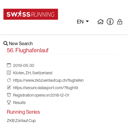
EN
New Search
56. Flughafenlauf
2019-05-30
Kloten, ZH, Switzerland
https://www.zkbzuerilaufcup.ch/flughafen
https://secure.datasport.com/?flugh19
Registration opens on 2018-12-01
Results
Running Series
ZKB Zürilauf Cup