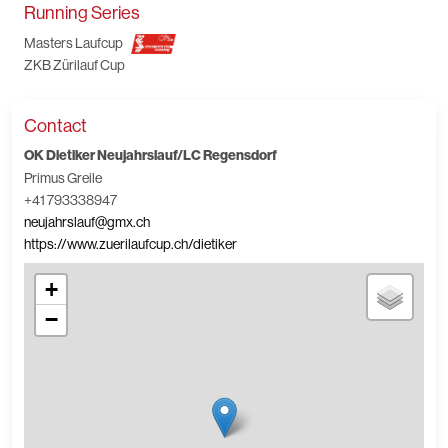
Running Series
Masters Laufcup
ZKB Zürilauf Cup
Contact
OK Dietiker Neujahrslauf/LC Regensdorf
Primus Greile
+41 793338947
neujahrslauf@gmx.ch
https://www.zuerilaufcup.ch/dietiker
+
−