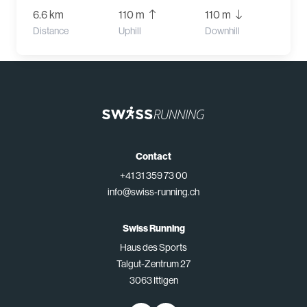
6.6 km
110 m
110 m
Distance
Uphill
Downhill
Contact
+41 31 359 73 00
info@swiss-running.ch
Swiss Running
Haus des Sports
Talgut-Zentrum 27
3063 Ittigen