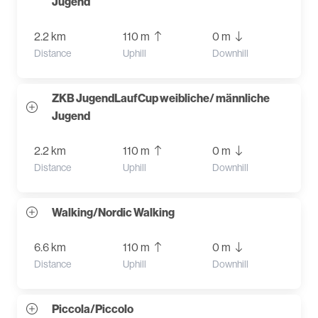
Jugend
2.2 km
110 m
0 m
Distance
Uphill
Downhill
ZKB JugendLaufCup weibliche/ männliche
Jugend
2.2 km
110 m
0 m
Distance
Uphill
Downhill
Walking/Nordic Walking
6.6 km
110 m
0 m
Distance
Uphill
Downhill
Piccola/Piccolo