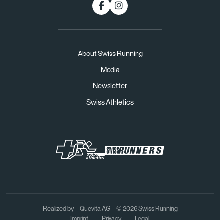
About Swiss Running
Media
Newsletter
Swiss Athletics
Realized by
Quevita AG
© 2026 Swiss Running
Imprint
|
Privacy
|
Legal