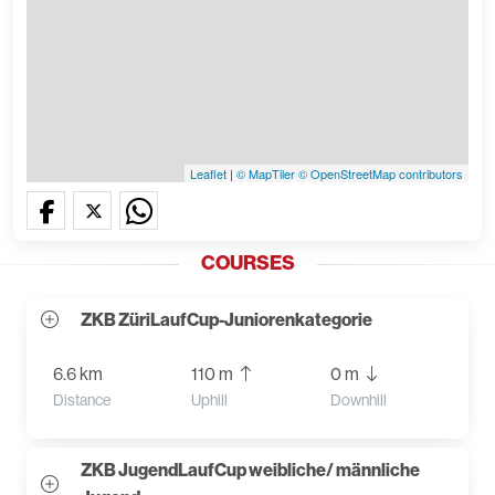
Leaflet
|
© MapTiler
© OpenStreetMap contributors
COURSES
ZKB ZüriLaufCup-Juniorenkategorie
6.6 km
110 m
0 m
Distance
Uphill
Downhill
ZKB JugendLaufCup weibliche/ männliche