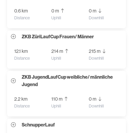
0.6 km
0 m
0 m
Distance
Uphill
Downhill
ZKB ZüriLaufCup Frauen/ Männer
12.1 km
214 m
215 m
Distance
Uphill
Downhill
ZKB JugendLaufCup weibliche/ männliche
Jugend
2.2 km
110 m
0 m
Distance
Uphill
Downhill
SchnupperLauf