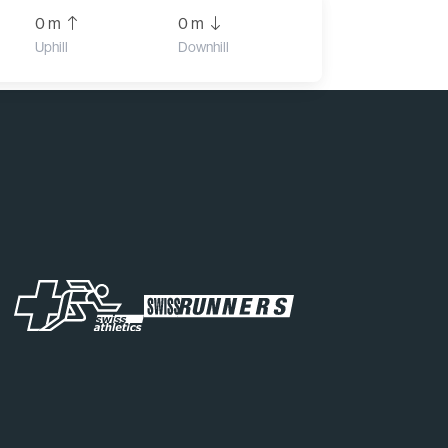
0 m
0 m
Uphill
Downhill