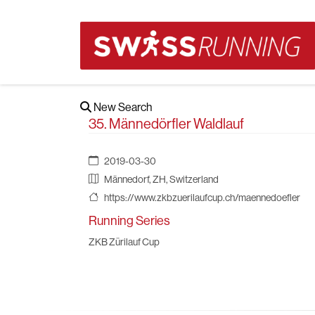
New Search
35. Männedörfler Waldlauf
2019-03-30
Männedorf, ZH, Switzerland
https://www.zkbzuerilaufcup.ch/maennedoefler
Running Series
ZKB Zürilauf Cup