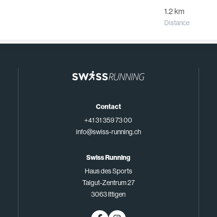
1.2 km
Distance
Contact
+41 31 359 73 00
info@swiss-running.ch
Swiss Running
Haus des Sports
Talgut-Zentrum 27
3063 Ittigen