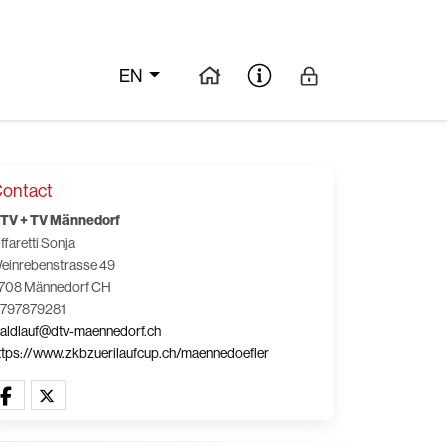
EN
ontact
TV + TV Männedorf
iffaretti Sonja
einrebenstrasse 49
708 Männedorf CH
 797879281
aldlauf@dtv-maennedorf.ch
ttps://www.zkbzuerilaufcup.ch/maennedoefler