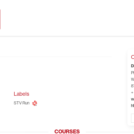
C
D
P
W
8
+
Labels
w
STV Run
h
COURSES