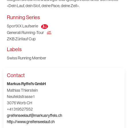
«Dein Lauf, dein Slot, deine Pace, deine Zeit».
Running Series
SportXX Laufserie
Generali Running-Tour
ZKB Zürilauf Cup
Labels
Swiss Running Member
Contact
Markus Ryffel's GmbH
Mathias Thierstein
Neufeldstrasse 1
3076 Worb CH
+41 319527552
greifenseelauf@markusryffels.ch
http://www.greifenseelauf.ch