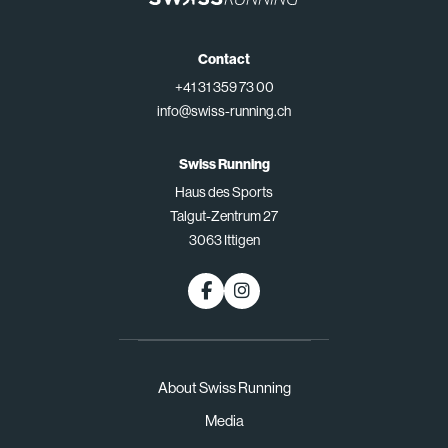
Contact
+41 31 359 73 00
info@swiss-running.ch
Swiss Running
Haus des Sports
Talgut-Zentrum 27
3063 Ittigen
About Swiss Running
Media