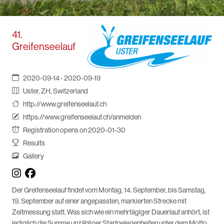
41.
Greifenseelauf
2020-09-14 - 2020-09-19
Uster, ZH, Switzerland
http://www.greifenseelauf.ch
https://www.greifenseelauf.ch/anmelden
Registration opens on 2020-01-30
Results
Gallery
Der Greifenseelauf findet vom Montag, 14. September, bis Samstag,
19. September auf einer angepassten, markierten Strecke mit
Zeitmessung statt. Was sich wie ein mehrtägiger Dauerlauf anhört, ist
lediglich die Summe unzähliger Startgelegenheiten unter dem Motto