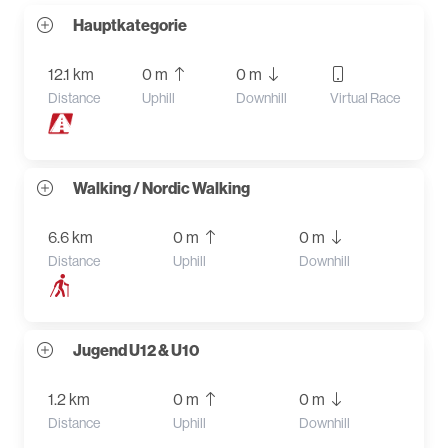
Hauptkategorie
12.1 km
0 m
0 m
Distance
Uphill
Downhill
Virtual Race
Walking / Nordic Walking
6.6 km
0 m
0 m
Distance
Uphill
Downhill
Jugend U12 & U10
1.2 km
0 m
0 m
Distance
Uphill
Downhill