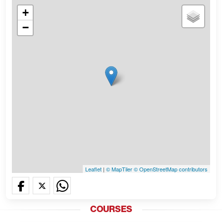
+
−
Leaflet
|
© MapTiler
© OpenStreetMap contributors
COURSES