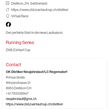
Dietikon, ZH, Switzerland
https://www.zkbzuerilaufcup.ch/dietiker
Virtual Race
Der perfekte Start in die neue Laufsaison.
Running Series
ZKB Zürilauf Cup
Contact
OK Dietiker Neujahrslauf/LC Regensdorf
Primus Greile
Winzerstrasse 31
8953 Dietikon CH
+41 793338947
neujahrslauf@gmx.ch
https://www.zkbzuerilaufcup.ch/dietiker