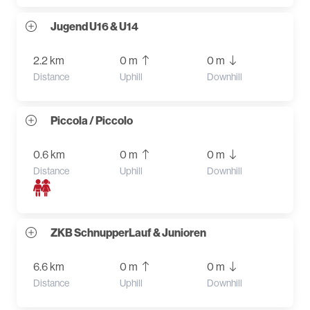
Jugend U16 & U14
2.2 km
0 m
0 m
Distance
Uphill
Downhill
Piccola / Piccolo
0.6 km
0 m
0 m
Distance
Uphill
Downhill
ZKB SchnupperLauf & Junioren
6.6 km
0 m
0 m
Distance
Uphill
Downhill