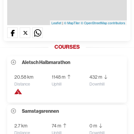
Leaflet
|
© MapTiler
© OpenStreetMap contributors
COURSES
Aletsch Halbmarathon
20.58 km
1148 m
432 m
Distance
Uphill
Downhill
Samstagsrennen
2.7 km
74 m
0 m
Distance
Uphill
Downhill