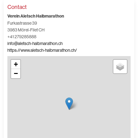
Contact
Verein Aletsch Halbmarathon
Furkastrasse 39
3983 Mörel-Filet CH
+41 279285888
info@aletsch-halbmarathon.ch
https://www.aletsch-halbmarathon.ch/
+
−