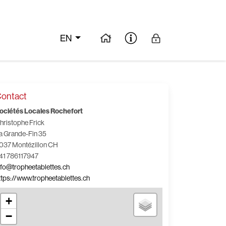
EN
ontact
ociétés Locales Rochefort
hristophe Frick
a Grande-Fin 35
037 Montézillon CH
41 786117947
nfo@tropheetablettes.ch
ttps://www.tropheetablettes.ch
+
−