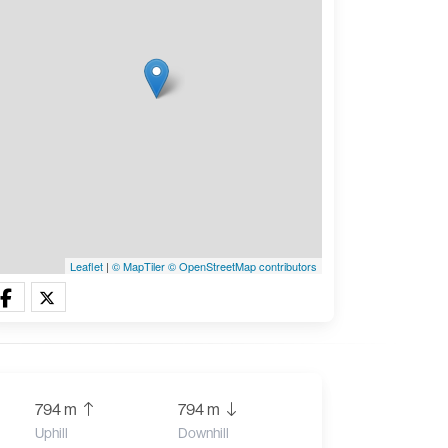
Leaflet
|
© MapTiler
© OpenStreetMap contributors
794 m
794 m
Uphill
Downhill