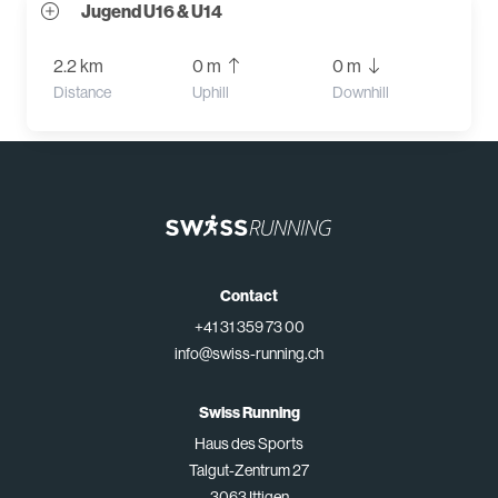
Jugend U16 & U14
2.2 km
0 m
0 m
Distance
Uphill
Downhill
Contact
+41 31 359 73 00
info@swiss-running.ch
Swiss Running
Haus des Sports
Talgut-Zentrum 27
3063 Ittigen