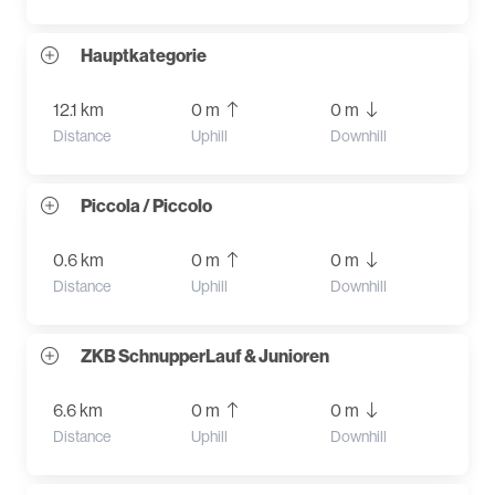
Hauptkategorie
12.1 km
0 m
0 m
Distance
Uphill
Downhill
Piccola / Piccolo
0.6 km
0 m
0 m
Distance
Uphill
Downhill
ZKB SchnupperLauf & Junioren
6.6 km
0 m
0 m
Distance
Uphill
Downhill