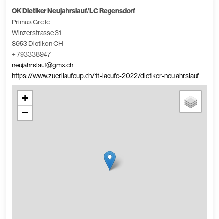
OK Dietiker Neujahrslauf/LC Regensdorf
Primus Greile
Winzerstrasse 31
8953 Dietikon CH
+ 793338947
neujahrslauf@gmx.ch
https://www.zuerilaufcup.ch/11-laeufe-2022/dietiker-neujahrslauf
+
−