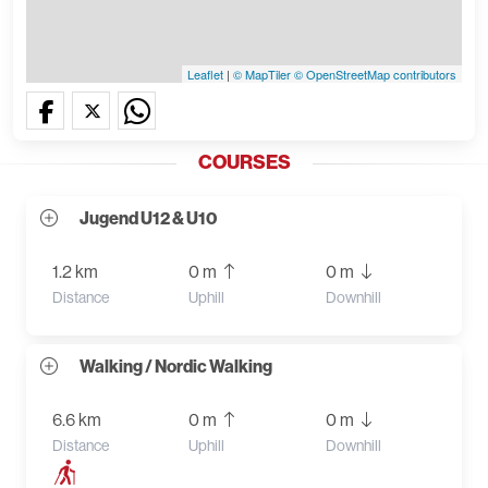
Leaflet
|
© MapTiler
© OpenStreetMap contributors
COURSES
Jugend U12 & U10
1.2 km
0 m
0 m
Distance
Uphill
Downhill
Walking / Nordic Walking
6.6 km
0 m
0 m
Distance
Uphill
Downhill