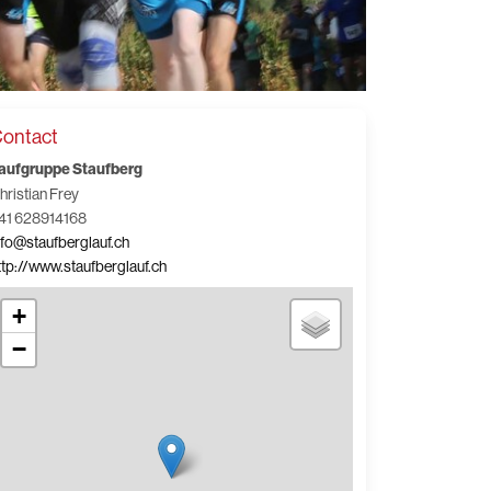
ontact
aufgruppe Staufberg
hristian Frey
41 628914168
nfo@staufberglauf.ch
ttp://www.staufberglauf.ch
+
−