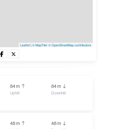
Leaflet
|
© MapTiler
© OpenStreetMap contributors
84 m
84 m
Uphill
Downhill
48 m
48 m