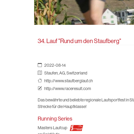
34. Lauf "Rund um den Staufberg"
2022-08-14
Staufen, AG, Switzerland
http://www.staufberglauf.ch
http://www.raceresult.com
Das bewährte und beliebte regionale Laufsportfest in St
Strecke für die Hauptklasse!
Running Series
Masters Laufcup