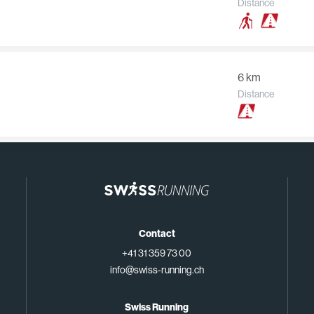
Distance
6 km
Distance
Contact
+41 31 359 73 00
info@swiss-running.ch
Swiss Running