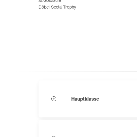
az Goldläufe
Döbeli Seetal Trophy
Hauptklasse