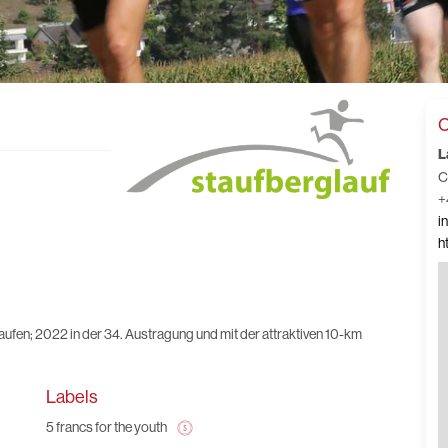
C
L
C
+
i
h
aufen; 2022 in der 34. Austragung und mit der attraktiven 10-km
Labels
5 francs for the youth