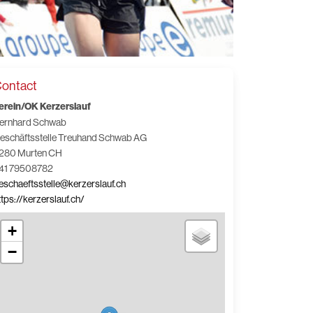
ontact
erein/OK Kerzerslauf
ernhard Schwab
eschäftsstelle Treuhand Schwab AG
280 Murten CH
41 79508782
eschaeftsstelle@kerzerslauf.ch
ttps://kerzerslauf.ch/
+
−