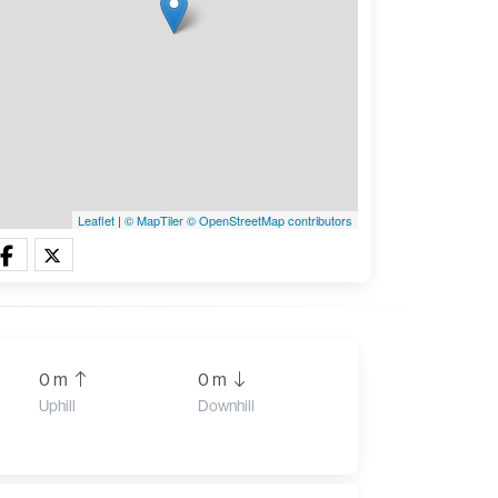
Leaflet
|
© MapTiler
© OpenStreetMap contributors
0 m
0 m
Uphill
Downhill