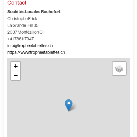
Contact
Sociétés Locales Rochefort
Christophe Frick
La Grande-Fin 35
2037 Montézillon CH
+41 786117947
info@tropheetablettes.ch
https://www.tropheetablettes.ch
+
−