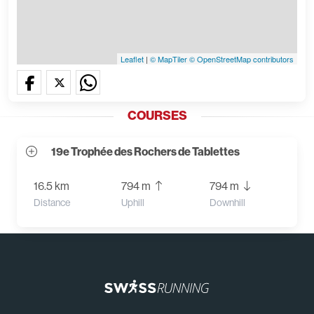
Leaflet
|
© MapTiler
© OpenStreetMap contributors
COURSES
19e Trophée des Rochers de Tablettes
16.5 km
794 m
794 m
Distance
Uphill
Downhill