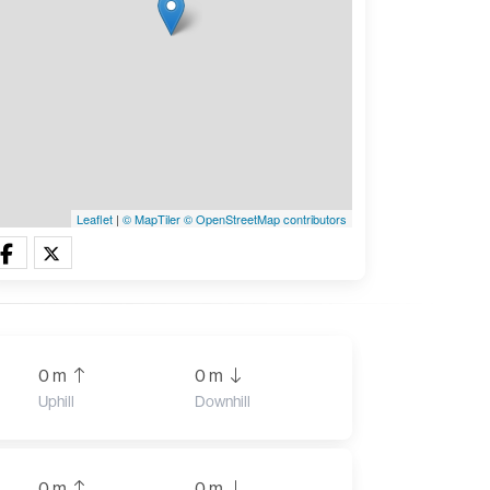
Leaflet
|
© MapTiler
© OpenStreetMap contributors
0 m
0 m
Uphill
Downhill
0 m
0 m