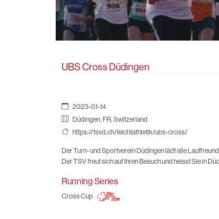
UBS Cross Düdingen
2023-01-14
Düdingen, FR, Switzerland
https://tsvd.ch/leichtathletik/ubs-cross/
Der Turn- und Sportverein Düdingen lädt alle Lauffreun
Der TSV freut sich auf Ihren Besuch und heisst Sie in D
Running Series
Cross Cup