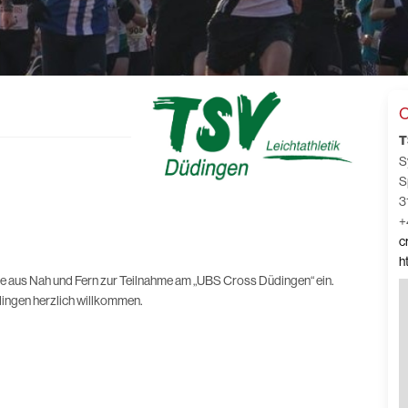
C
T
S
S
3
+
c
h
de aus Nah und Fern zur Teilnahme am „UBS Cross Düdingen“ ein.
üdingen herzlich willkommen.