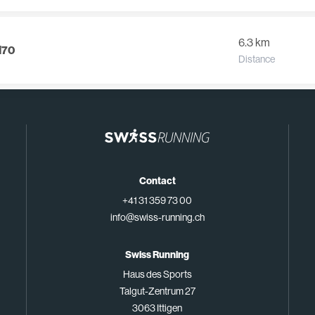
6.3 km
M70
Distance
Contact
+41 31 359 73 00
info@swiss-running.ch
Swiss Running
Haus des Sports
Talgut-Zentrum 27
3063 Ittigen