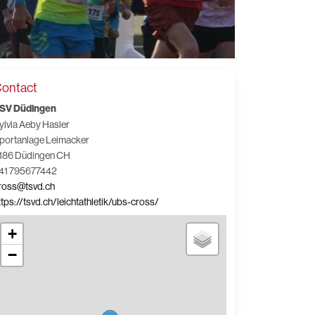
ontact
SV Düdingen
ylvia Aeby Hasler
portanlage Leimacker
186 Düdingen CH
41 795677442
ross@tsvd.ch
ttps://tsvd.ch/leichtathletik/ubs-cross/
+
−