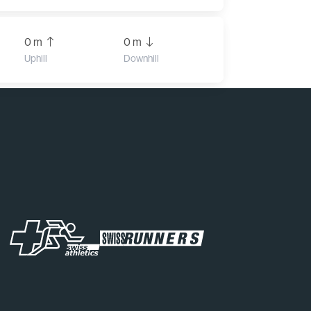
0 m
0 m
Uphill
Downhill