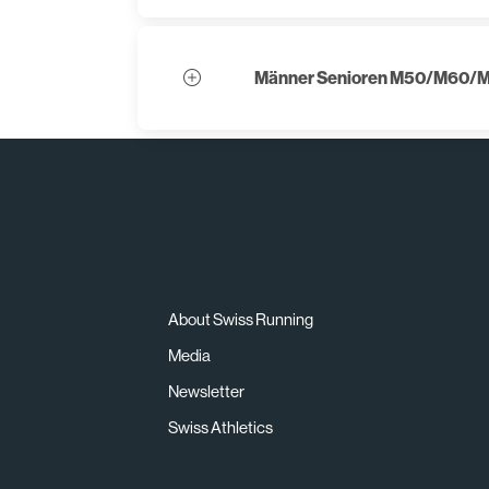
Männer Senioren M50/M60/
About Swiss Running
Media
Newsletter
Swiss Athletics