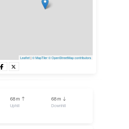
Leaflet
|
© MapTiler
© OpenStreetMap contributors
68 m
68 m
Uphill
Downhill