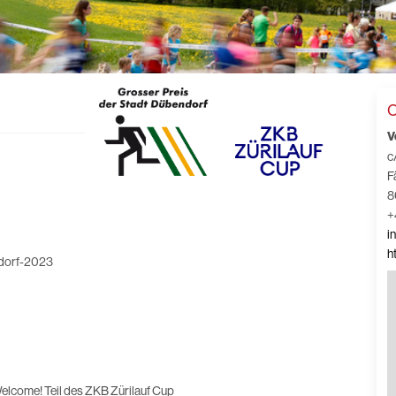
C
V
c
F
8
+
i
h
ndorf-2023
Welcome! Teil des ZKB Zürilauf Cup