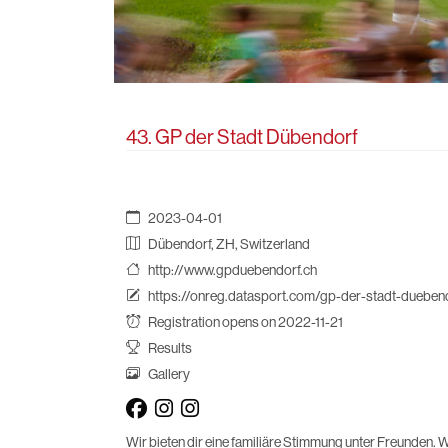
43. GP der Stadt Dübendorf
2023-04-01
Dübendorf, ZH, Switzerland
http://www.gpduebendorf.ch
https://onreg.datasport.com/gp-der-stadt-duebe
Registration opens on 2022-11-21
Results
Gallery
Wir bieten dir eine familiäre Stimmung unter Freunden. 