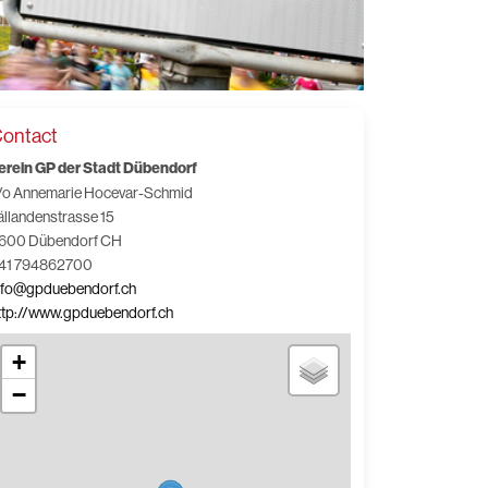
ontact
erein GP der Stadt Dübendorf
/o Annemarie Hocevar-Schmid
ällandenstrasse 15
600 Dübendorf CH
41 794862700
nfo@gpduebendorf.ch
ttp://www.gpduebendorf.ch
+
−