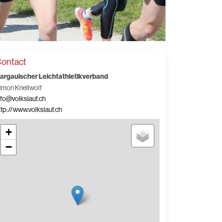
ontact
argauischer Leichtathletikverband
imon Knellwolf
nfo@volkslauf.ch
ttp://www.volkslauf.ch
+
−