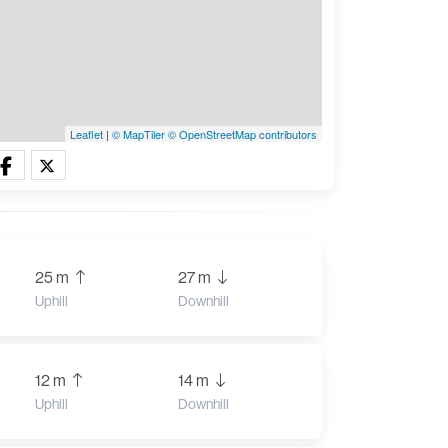
Leaflet
|
© MapTiler
© OpenStreetMap contributors
25 m
27 m
Uphill
Downhill
12 m
14 m
Uphill
Downhill