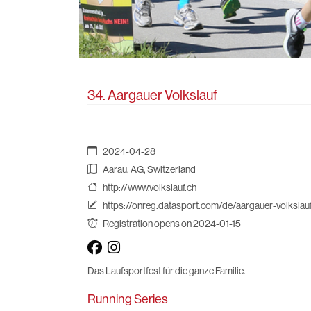
34. Aargauer Volkslauf
2024-04-28
Aarau, AG, Switzerland
http://www.volkslauf.ch
https://onreg.datasport.com/de/aargauer-volksla
Registration opens on 2024-01-15
Das Laufsportfest für die ganze Familie.
Running Series