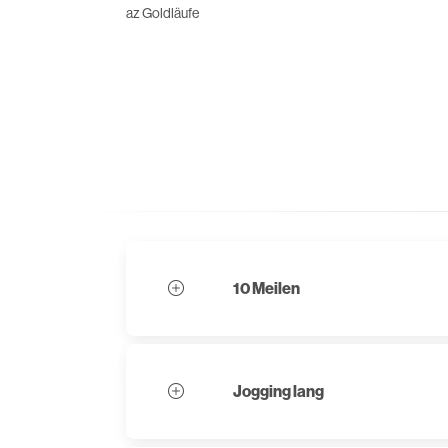
az Goldläufe
10 Meilen
Jogging lang