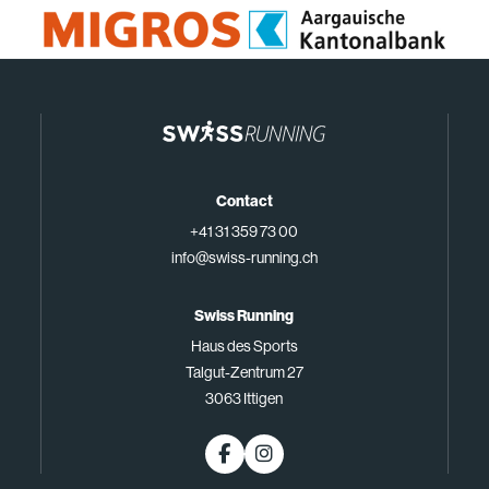
Contact
+41 31 359 73 00
info@swiss-running.ch
Swiss Running
Haus des Sports
Talgut-Zentrum 27
3063 Ittigen