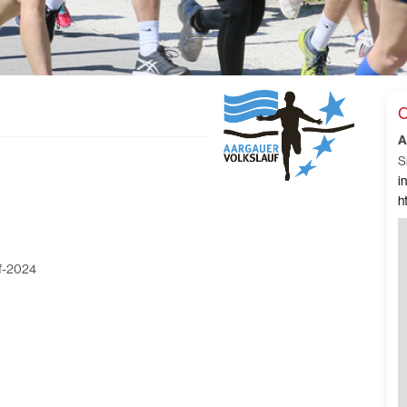
C
A
S
i
h
uf-2024