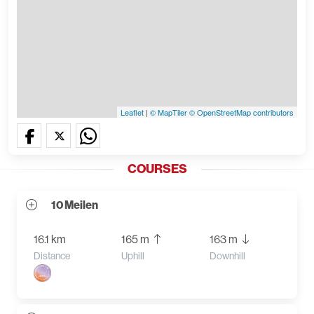
Leaflet
|
© MapTiler
© OpenStreetMap contributors
COURSES
10 Meilen
16.1 km
165 m
163 m
Distance
Uphill
Downhill