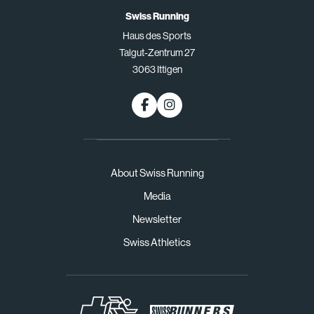
Swiss Running
Haus des Sports
Talgut-Zentrum 27
3063 Ittigen
About Swiss Running
Media
Newsletter
Swiss Athletics