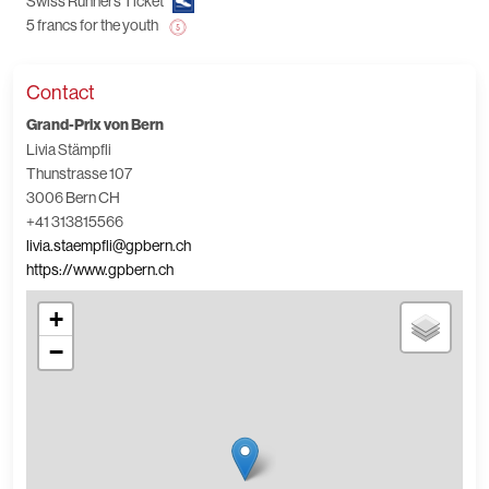
Swiss Runners Ticket
5 francs for the youth
Contact
Grand-Prix von Bern
Livia Stämpfli
Thunstrasse 107
3006 Bern CH
+41 313815566
livia.staempfli@gpbern.ch
https://www.gpbern.ch
+
−