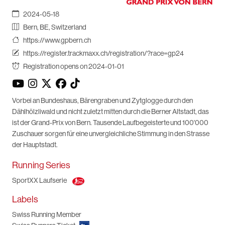
2024-05-18
Bern, BE, Switzerland
https://www.gpbern.ch
https://register.trackmaxx.ch/registration/?race=gp24
Registration opens on 2024-01-01
Vorbei an Bundeshaus, Bärengraben und Zytglogge durch den
Dählhölzliwald und nicht zuletzt mitten durch die Berner Altstadt, das
ist der Grand-Prix von Bern. Tausende Laufbegeisterte und 100'000
Zuschauer sorgen für eine unvergleichliche Stimmung in den Strasse
der Hauptstadt.
Running Series
SportXX Laufserie
Labels
Swiss Running Member