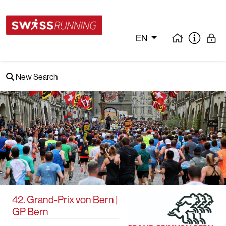
EN
New Search
42. Grand-Prix von Bern ¦
GP Bern