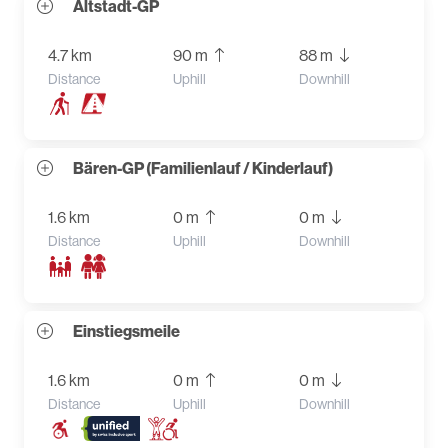
Altstadt-GP
4.7 km
90 m
88 m
Distance
Uphill
Downhill
Bären-GP (Familienlauf / Kinderlauf)
1.6 km
0 m
0 m
Distance
Uphill
Downhill
Einstiegsmeile
1.6 km
0 m
0 m
Distance
Uphill
Downhill