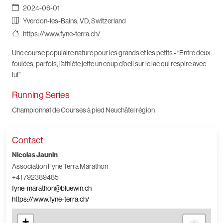
2024-06-01
Yverdon-les-Bains, VD, Switzerland
https://www.fyne-terra.ch/
Une course populaire nature pour les grands et les petits - “Entre deux
foulées, parfois, l’athlète jette un coup d’oeil sur le lac qui respire avec
lui”
Running Series
Championnat de Courses à pied Neuchâtel région
Contact
Nicolas Jaunin
Association Fyne Terra Marathon
+41 792389485
fyne-marathon@bluewin.ch
https://www.fyne-terra.ch/
+