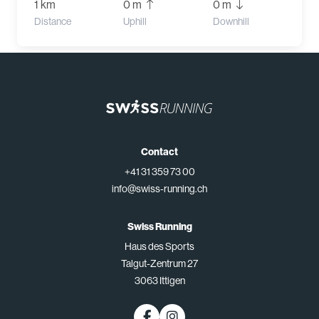
1 km
0 m
0 m
Distance
Uphill
Downhill
Contact
+41 31 359 73 00
info@swiss-running.ch
Swiss Running
Haus des Sports
Talgut-Zentrum 27
3063 Ittigen