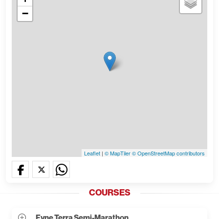
−
Leaflet
|
© MapTiler
© OpenStreetMap contributors
COURSES
Fyne Terra Semi-Marathon