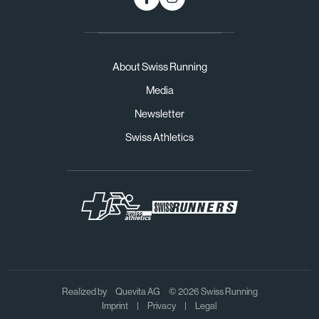
About Swiss Running
Media
Newsletter
Swiss Athletics
Realized by
Quevita AG
© 2026 Swiss Running
Imprint
|
Privacy
|
Legal