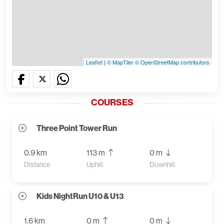
Leaflet
|
© MapTiler
© OpenStreetMap contributors
COURSES
Three Point Tower Run
0.9 km
113 m
0 m
Distance
Uphill
Downhill
Kids NightRun U10 & U13
1.6 km
0 m
0 m