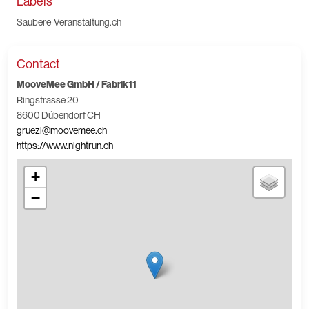
Labels
Saubere-Veranstaltung.ch
Contact
MooveMee GmbH / Fabrik11
Ringstrasse 20
8600 Dübendorf CH
gruezi@moovemee.ch
https://www.nightrun.ch
+
−