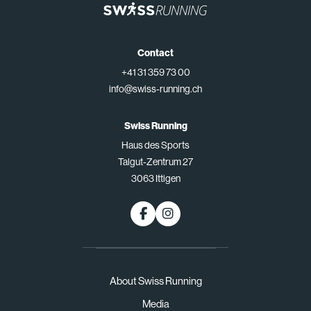
Contact
+41 31 359 73 00
info@swiss-running.ch
Swiss Running
Haus des Sports
Talgut-Zentrum 27
3063 Ittigen
About Swiss Running
Media