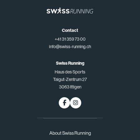
Contact
+41 31 359 73 00
info@swiss-running.ch
Swiss Running
Haus des Sports
Talgut-Zentrum 27
3063 Ittigen
About Swiss Running