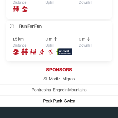
Distance
Uphill
Downhill
Run For Fun
1.5 km
0 m
0 m
Distance
Uphill
Downhill
SPONSORS
St. Moritz
Migros
Pontresina
Engadin Mountains
Peak Punk
Swica