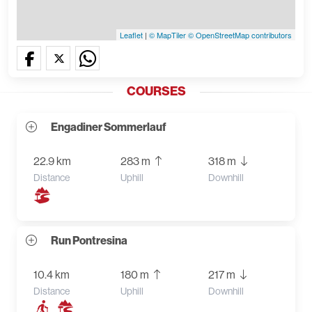
Leaflet
|
© MapTiler
© OpenStreetMap contributors
COURSES
Engadiner Sommerlauf
22.9 km
283 m
318 m
Distance
Uphill
Downhill
Run Pontresina
10.4 km
180 m
217 m
Distance
Uphill
Downhill