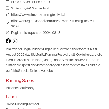
2025-08-08 - 2025-08-10
St. Moritz, GR, Switzerland
https://www.stmoritzrunningfestival.ch
https://onreg.datasport.com/de/st-moritz-running-festival-
2025
Registration opens on 2024-08-13
Inmitten der unglaublichen Engadiner Bergwelt findet vom 8. bis 10.
August 2025 das St. Moritz Running Festival statt. Ob du kurze, steile
Herausforderungen liebst, lange, flache Strecken bevorzugst oder
einfach die sportliche Atmosphäre geniessen möchtest – es gibt die
perfekte Strecke für jede Vorliebe.
Running Series
Bündner Lauftrophy
Labels
Swiss Running Member