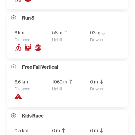
Run S
6 km
58 m
93 m
Distance
Uphill
Downhill
Free Fall Vertical
6.6 km
1069 m
0 m
Distance
Uphill
Downhill
Kids Race
0.5 km
0 m
0 m