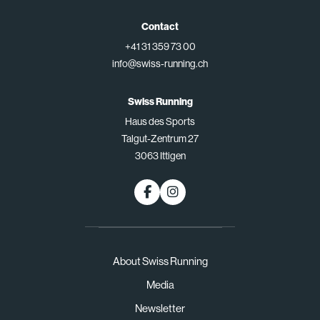
Contact
+41 31 359 73 00
info@swiss-running.ch
Swiss Running
Haus des Sports
Talgut-Zentrum 27
3063 Ittigen
About Swiss Running
Media
Newsletter