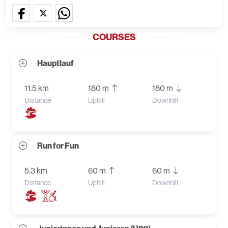
COURSES
Hauptlauf
11.5 km
180 m
180 m
Distance
Uphill
Downhill
Run for Fun
5.3 km
60 m
60 m
Distance
Uphill
Downhill