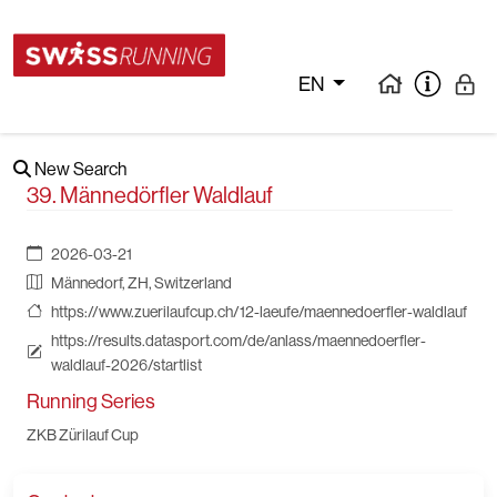
EN
New Search
39. Männedörfler Waldlauf
2026-03-21
Männedorf, ZH, Switzerland
https://www.zuerilaufcup.ch/12-laeufe/maennedoerfler-waldlauf
https://results.datasport.com/de/anlass/maennedoerfler-
waldlauf-2026/startlist
Running Series
ZKB Zürilauf Cup