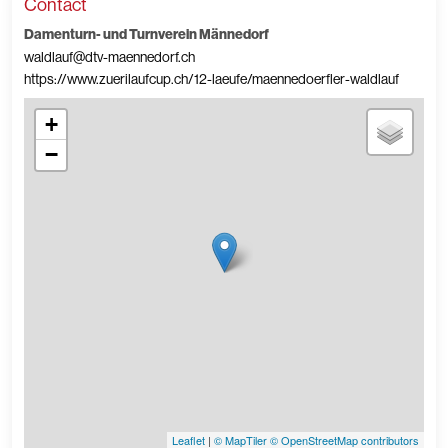
Contact
Damenturn- und Turnverein Männedorf
waldlauf@dtv-maennedorf.ch
https://www.zuerilaufcup.ch/12-laeufe/maennedoerfler-waldlauf
+
−
Leaflet
|
© MapTiler
© OpenStreetMap contributors