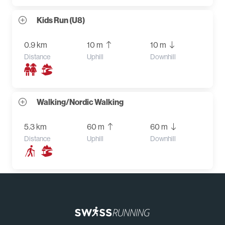
Kids Run (U8)
0.9 km
10 m
10 m
Distance
Uphill
Downhill
Walking/Nordic Walking
5.3 km
60 m
60 m
Distance
Uphill
Downhill