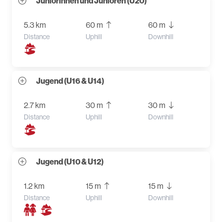
Juniorinnen und Junioren (U20)
5.3 km
60 m
60 m
Distance
Uphill
Downhill
Jugend (U16 & U14)
2.7 km
30 m
30 m
Distance
Uphill
Downhill
Jugend (U10 & U12)
1.2 km
15 m
15 m
Distance
Uphill
Downhill