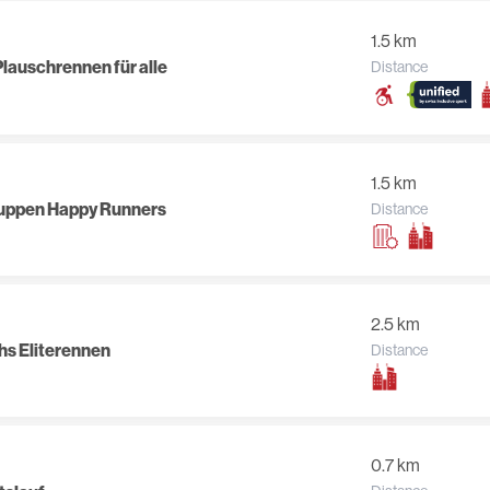
1.5 km
Plauschrennen für alle
Distance
1.5 km
ruppen Happy Runners
Distance
2.5 km
hs Eliterennen
Distance
0.7 km