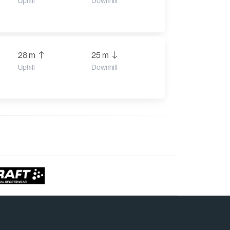
Uphill
Downhill
28 m
25 m
Uphill
Downhill