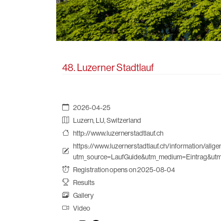
48. Luzerner Stadtlauf
2026-04-25
Luzern, LU, Switzerland
http://www.luzernerstadtlauf.ch
https://www.luzernerstadtlauf.ch/information/all
utm_source=LaufGuide&utm_medium=Eintrag&u
Registration opens on 2025-08-04
Results
Gallery
Video