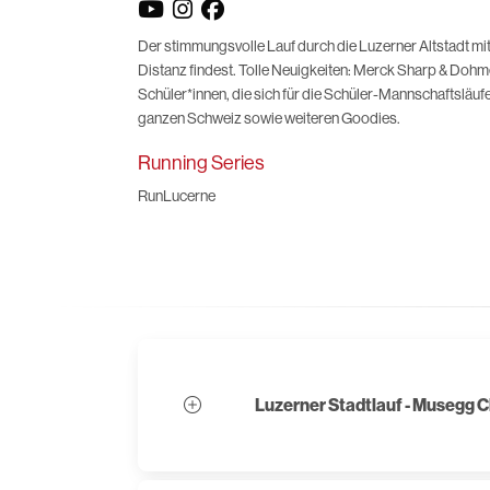
Der stimmungsvolle Lauf durch die Luzerner Altstadt m
Distanz findest. Tolle Neuigkeiten: Merck Sharp & Dohm
Schüler*innen, die sich für die Schüler-Mannschaftsläuf
ganzen Schweiz sowie weiteren Goodies.
Running Series
RunLucerne
Luzerner Stadtlauf - Musegg C