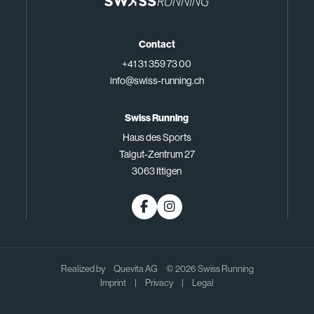
Contact
+41 31 359 73 00
info@swiss-running.ch
Swiss Running
Haus des Sports
Talgut-Zentrum 27
3063 Ittigen
Realized by
Quevita AG
© 2026 Swiss Running
Imprint
|
Privacy
|
Legal