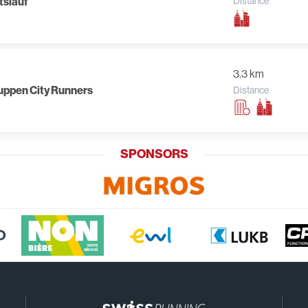
tslauf
Distance
3.3 km
ruppen City Runners
Distance
SPONSORS