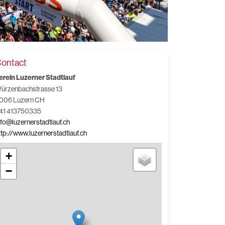
ontact
erein Luzerner Stadtlauf
ürzenbachstrasse 13
006 Luzern CH
41 413750335
nfo@luzernerstadtlauf.ch
ttp://www.luzernerstadtlauf.ch
+
−