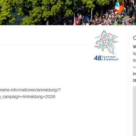
C
V
W
6
+
i
h
gemeine-informationen/anmeldung/?
tm_campaign=Anmeldung+2026