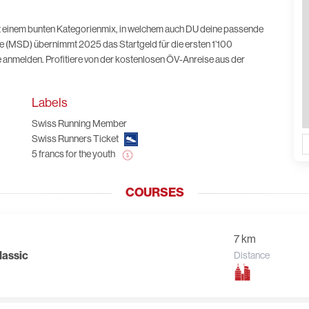
it einem bunten Kategorienmix, in welchem auch DU deine passende
e (MSD) übernimmt 2025 das Startgeld für die ersten 1’100
e anmelden. Profitiere von der kostenlosen ÖV-Anreise aus der
Labels
Swiss Running Member
Swiss Runners Ticket
5 francs for the youth
COURSES
7 km
lassic
Distance