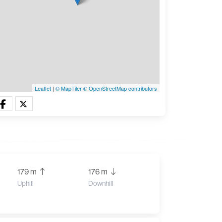
Leaflet
|
© MapTiler
© OpenStreetMap contributors
179 m
176 m
Uphill
Downhill