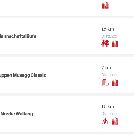
1.5 km
-Mannschaftsläufe
Distance
7 km
ruppen Musegg Classic
Distance
1.5 km
& Nordic Walking
Distance