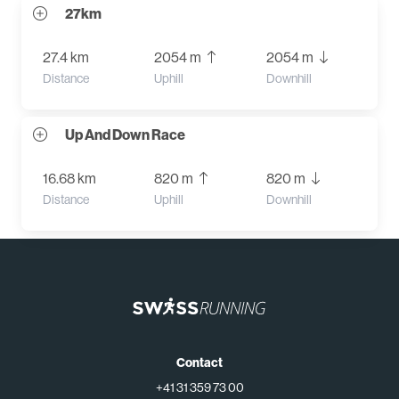
27km
27.4 km
2054 m
2054 m
Distance
Uphill
Downhill
Up And Down Race
16.68 km
820 m
820 m
Distance
Uphill
Downhill
Contact
+41 31 359 73 00