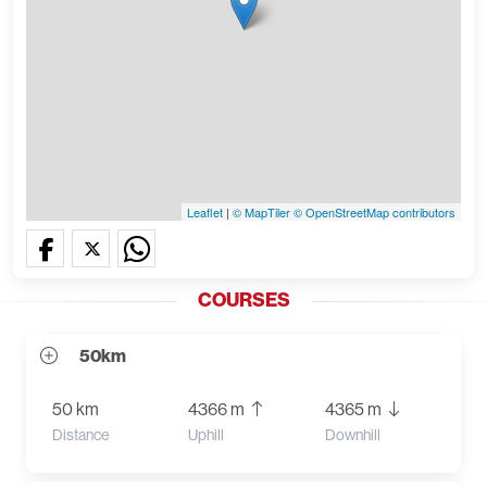
Leaflet
|
© MapTiler
© OpenStreetMap contributors
COURSES
50km
50 km
4366 m
4365 m
Distance
Uphill
Downhill