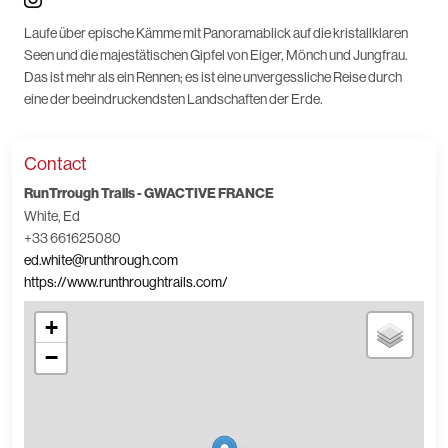
Laufe über epische Kämme mit Panoramablick auf die kristallklaren
Seen und die majestätischen Gipfel von Eiger, Mönch und Jungfrau.
Das ist mehr als ein Rennen; es ist eine unvergessliche Reise durch
eine der beeindruckendsten Landschaften der Erde.
Contact
RunTrrough Trails - GWACTIVE FRANCE
White, Ed
+33 661625080
ed.white@runthrough.com
https://www.runthroughtrails.com/
+
−