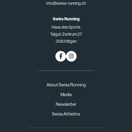
info@swiss-running.ch
Swiss Running
Haus des Sports
Talgut-Zentrum 27
3063 Ittigen
About Swiss Running
Media
Newsletter
Swiss Athletics