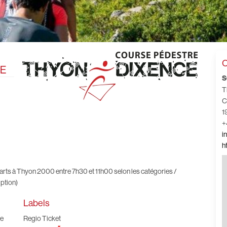
C
CE
S
T
C
1
+
i
h
arts à Thyon 2000 entre 7h30 et 11h00 selon les catégories /
iption)
Labels
ne
Regio Ticket