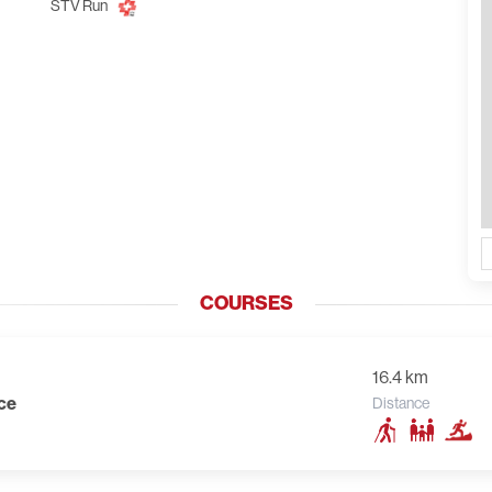
STV Run
COURSES
16.4 km
ce
Distance