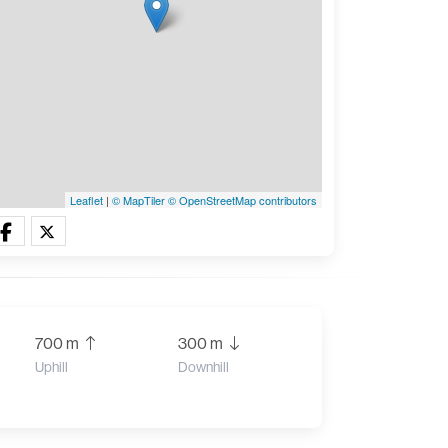
Leaflet
|
© MapTiler
© OpenStreetMap contributors
700 m
300 m
Uphill
Downhill