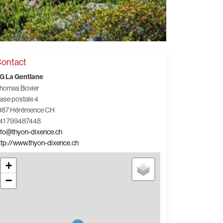
ontact
G La Gentiane
homas Bovier
ase postale 4
987 Hérémence CH
41 799487448
nfo@thyon-dixence.ch
ttp://www.thyon-dixence.ch
+
−