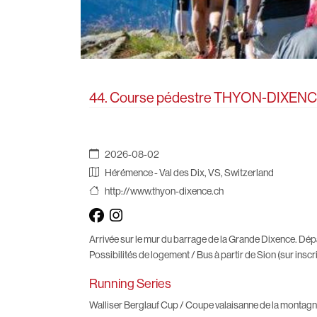
44. Course pédestre THYON-DIXEN
2026-08-02
Hérémence - Val des Dix, VS, Switzerland
http://www.thyon-dixence.ch
Arrivée sur le mur du barrage de la Grande Dixence. Dép
Possibilités de logement / Bus à partir de Sion (sur inscr
Running Series
Walliser Berglauf Cup / Coupe valaisanne de la montag