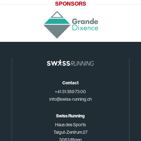
SPONSORS
Contact
+41 31 359 73 00
info@swiss-running.ch
Swiss Running
Haus des Sports
Talgut-Zentrum 27
3063 Ittigen