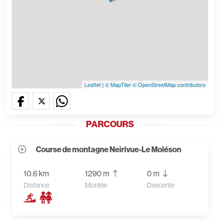
Leaflet
|
© MapTiler
© OpenStreetMap contributors
PARCOURS
Course de montagne Neirivue-Le Moléson
10.6 km
1290 m
0 m
Distance
Montée
Descente