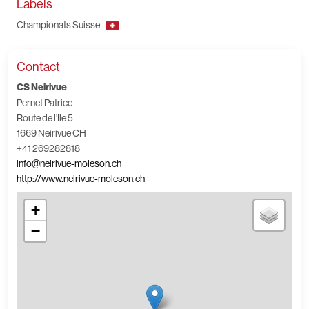
Labels
Championats Suisse
Contact
CS Neirivue
Pernet Patrice
Route de l’Ile 5
1669 Neirivue CH
+41 269282818
info@neirivue-moleson.ch
http://www.neirivue-moleson.ch
+
−