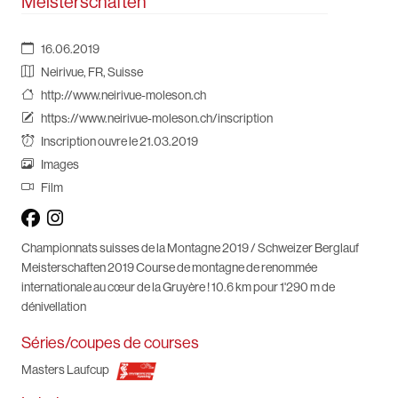
Meisterschaften
16.06.2019
Neirivue, FR, Suisse
http://www.neirivue-moleson.ch
https://www.neirivue-moleson.ch/inscription
Inscription ouvre le 21.03.2019
Images
Film
Championnats suisses de la Montagne 2019 / Schweizer Berglauf
Meisterschaften 2019 Course de montagne de renommée
internationale au cœur de la Gruyère ! 10.6 km pour 1'290 m de
dénivellation
Séries/coupes de courses
Masters Laufcup