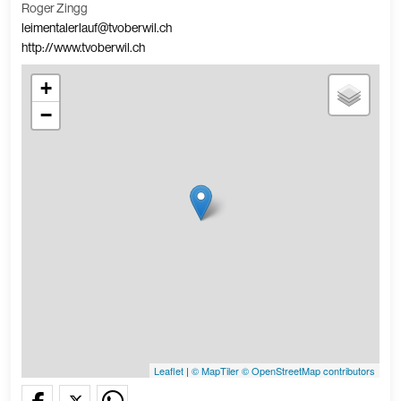
Roger Zingg
leimentalerlauf@tvoberwil.ch
http://www.tvoberwil.ch
+
−
Leaflet
|
© MapTiler
© OpenStreetMap contributors