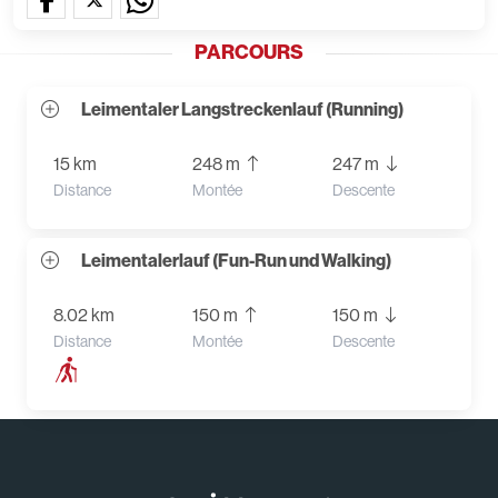
PARCOURS
Leimentaler Langstreckenlauf (Running)
15 km
248 m
247 m
Distance
Montée
Descente
Leimentalerlauf (Fun-Run und Walking)
8.02 km
150 m
150 m
Distance
Montée
Descente