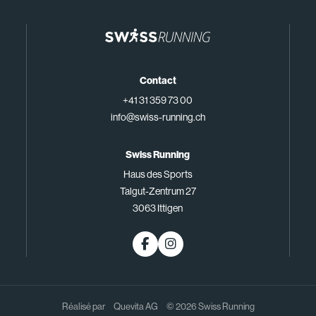
Contact
+41 31 359 73 00
info@swiss-running.ch
Swiss Running
Haus des Sports
Talgut-Zentrum 27
3063 Ittigen
Réalisé par
Quevita AG
© 2026 Swiss Running