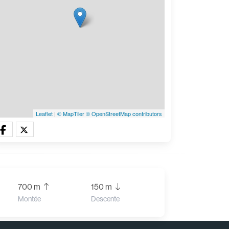
Leaflet
|
© MapTiler
© OpenStreetMap contributors
700 m
150 m
Montée
Descente