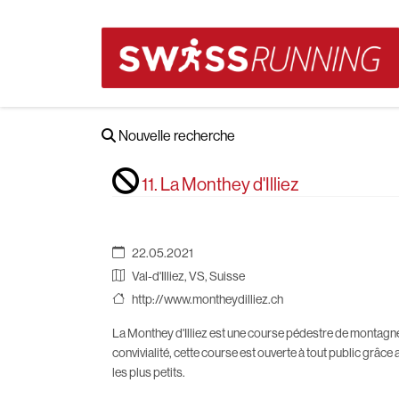
Nouvelle recherche
11. La Monthey d'Illiez
22.05.2021
Val-d'Illiez, VS, Suisse
http://www.montheydilliez.ch
La Monthey d'Illiez est une course pédestre de montagne 
convivialité, cette course est ouverte à tout public grâ
les plus petits.