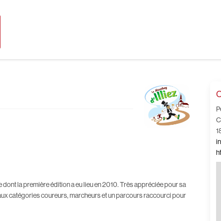
C
P
C
1
i
h
dont la première édition a eu lieu en 2010. Très appréciée pour sa
ce aux catégories coureurs, marcheurs et un parcours raccourci pour