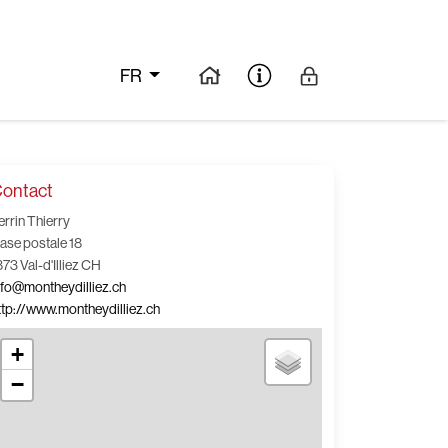
FR
ontact
errin Thierry
ase postale 18
873 Val-d'Illiez CH
nfo@montheydilliez.ch
ttp://www.montheydilliez.ch
+
−