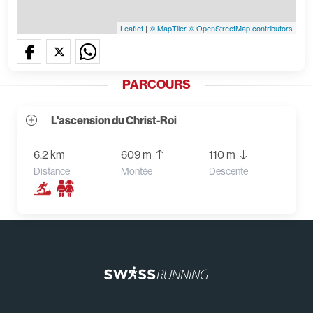
Leaflet
|
© MapTiler
© OpenStreetMap contributors
PARCOURS
L'ascension du Christ-Roi
6.2 km
609 m
110 m
Distance
Montée
Descente