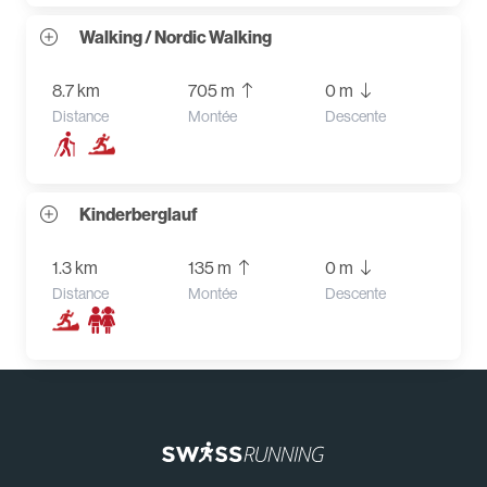
Walking / Nordic Walking
8.7 km
705 m
0 m
Distance
Montée
Descente
Kinderberglauf
1.3 km
135 m
0 m
Distance
Montée
Descente