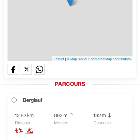
Leaflet
|
© MapTiler
© OpenStreetMap contributors
PARCOURS
Berglauf
12.62 km
892 m
192 m
Distance
Montée
Descente