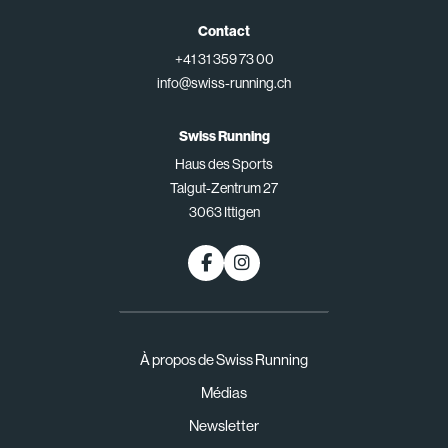
Contact
+41 31 359 73 00
info@swiss-running.ch
Swiss Running
Haus des Sports
Talgut-Zentrum 27
3063 Ittigen
À propos de Swiss Running
Médias
Newsletter