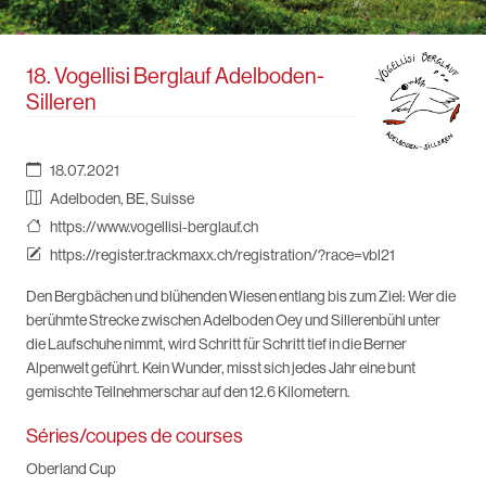
18. Vogellisi Berglauf Adelboden-
Silleren
18.07.2021
Adelboden, BE, Suisse
https://www.vogellisi-berglauf.ch
https://register.trackmaxx.ch/registration/?race=vbl21
Den Bergbächen und blühenden Wiesen entlang bis zum Ziel: Wer die
berühmte Strecke zwischen Adelboden Oey und Sillerenbühl unter
die Laufschuhe nimmt, wird Schritt für Schritt tief in die Berner
Alpenwelt geführt. Kein Wunder, misst sich jedes Jahr eine bunt
gemischte Teilnehmerschar auf den 12.6 Kilometern.
Séries/coupes de courses
Oberland Cup