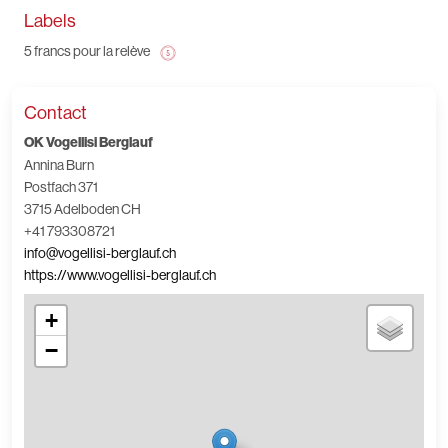
Labels
5 francs pour la relève
Contact
OK Vogellisi Berglauf
Annina Burn
Postfach 371
3715 Adelboden CH
+41 793308721
info@vogellisi-berglauf.ch
https://www.vogellisi-berglauf.ch
+
−