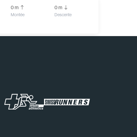
0 m
0 m
Montée
Descente