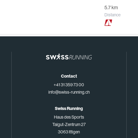
5.7 km
Distance
Contact
+41 31 359 73 00
info@swiss-running.ch
Swiss Running
Haus des Sports
Talgut-Zentrum 27
3063 Ittigen