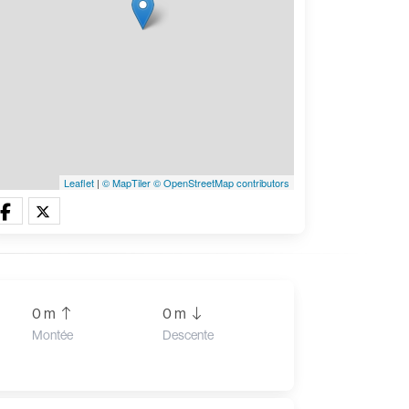
Leaflet
|
© MapTiler
© OpenStreetMap contributors
0 m
0 m
Montée
Descente