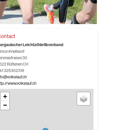
ontact
argauischer Leichtathletikverband
imon Knellwolf
erenastrasse 30
522 Rüttenen CH
41 325302318
nfo@volkslauf.ch
ttp://www.volkslauf.ch
+
−