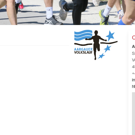
C
A
S
V
4
+
i
h