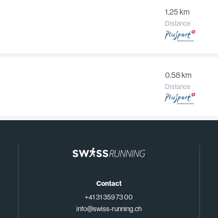
1.25 km
Distance
0.58 km
Distance
Contact
+41 31 359 73 00
info@swiss-running.ch