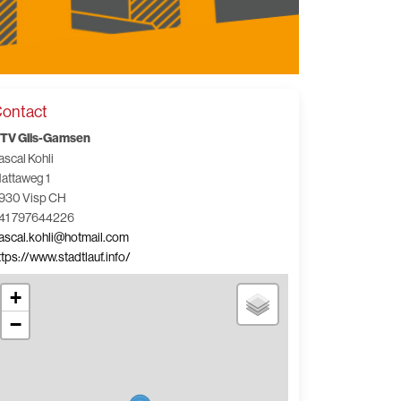
ontact
TV Glis-Gamsen
ascal Kohli
attaweg 1
930 Visp CH
41 797644226
ascal.kohli@hotmail.com
ttps://www.stadtlauf.info/
+
−