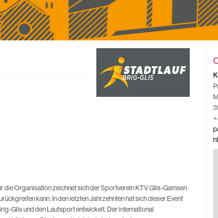
C
K
P
M
3
+
p
h
Für die Organisation zeichnet sich der Sportverein KTV Glis-Gamsen
zurückgreifen kann. In den letzten Jahrzehnten hat sich dieser Event
ig-Glis und den Laufsport entwickelt. Der international