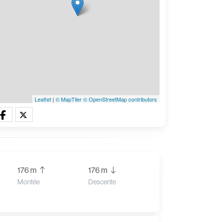
Leaflet
|
© MapTiler
© OpenStreetMap contributors
176 m
176 m
Montée
Descente